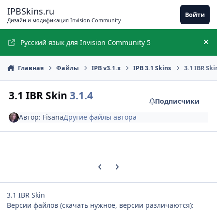
Перейти к содержимому
IPBSkins.ru
Войти
Дизайн и модификация Invision Community
Русский язык для Invision Community 5
Ск
Главная
Файлы
IPB v3.1.x
IPB 3.1 Skins
3.1 IBR Ski
3.1 IBR Skin
3.1.4
Подписчики
Автор:
Fisana
Другие файлы автора
Предыдущий слайд карусели
Следующий слайд карусели
3.1 IBR Skin
Версии файлов (скачать нужное, версии различаются):