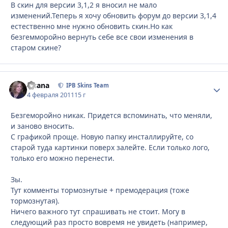
В скин для версии 3,1,2 я вносил не мало
изменений.Теперь я хочу обновить форум до версии 3,1,4
естественно мне нужно обновить скин.Но как
безгемморойно вернуть себе все свои изменения в
старом скине?
Fisana
Стати
IPB Skins Team
4 февраля 2011
15 г
Безгеморойно никак. Придется вспоминать, что меняли,
и заново вносить.
С графикой проще. Новую папку инсталлируйте, со
старой туда картинки поверх залейте. Если только лого,
только его можно перенести.
Зы.
Тут комменты тормознутые + премодерация (тоже
тормознутая).
Ничего важного тут спрашивать не стоит. Могу в
следующий раз просто вовремя не увидеть (например,