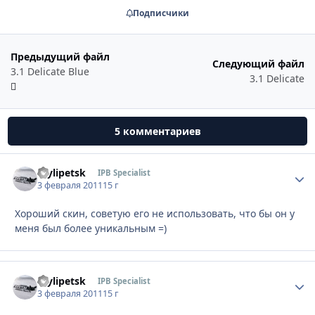
Подписчики
Предыдущий файл
Следующий файл
3.1 Delicate Blue
3.1 Delicate
5 комментариев
mylipetsk
Стати
IPB Specialist
3 февраля 2011
15 г
Хороший скин, советую его не использовать, что бы он у
меня был более уникальным =)
mylipetsk
Стати
IPB Specialist
3 февраля 2011
15 г