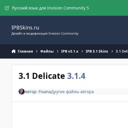
Перейти к содержимому
Русский язык для Invision Community 5
IPBSkins.ru
Дизайн и модификация Invision Community
Главная
Файлы
IPB v3.1.x
IPB 3.1 Skins
3.1 Del
3.1 Delicate
3.1.4
Автор:
Fisana
Другие файлы автора