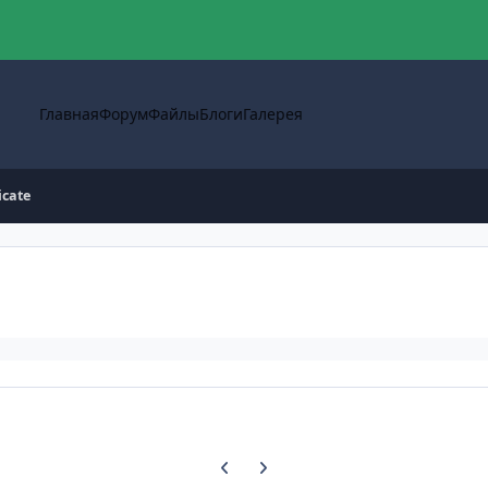
Главная
Форум
Файлы
Блоги
Галерея
icate
Предыдущий слайд карусели
Следующий слайд карусели