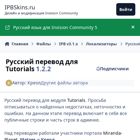
Перейти к содержимому
IPBSkins.ru
Войти
Дизайн и модификация Invision Community
Русский язык для Invision Community 5
Ск
Главная
Файлы
IPB v3.1.x
Локализаторы
Русский
Русский перевод для
Tutorials
1.2.2
Подписчики
Автор:
Креол
Другие файлы автора
Русский перевод для модуля
Tutorials
. Просьба
отписываться о найденных недостатках, неточностях и
ошибках. На данном этапе перевод включает в себя все
публичные строки и часть строк в админке.
Над переводом работали участники портала
Miranda-
Planet
,
Mataes
и
Креол
.