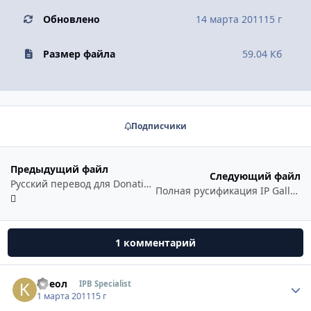
Обновлено
14 марта 2011
15 г
Размер файла
59.04 Кб
Подписчики
Предыдущий файл
Следующий файл
Русский перевод для Donation Tracker
Полная русификация IP Gallery v 4.01-4.02/ Russian lang for IP Gallery v 4.01-4.02
1 комментарий
Креол
Стати
IPB Specialist
1 марта 2011
15 г