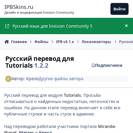
Перейти к содержимому
IPBSkins.ru
Войти
Дизайн и модификация Invision Community
Русский язык для Invision Community 5
Ск
Главная
Файлы
IPB v3.1.x
Локализаторы
Русский
Русский перевод для
Tutorials
1.2.2
Подписчики
Автор:
Креол
Другие файлы автора
Русский перевод для модуля
Tutorials
. Просьба
отписываться о найденных недостатках, неточностях и
ошибках. На данном этапе перевод включает в себя все
публичные строки и часть строк в админке.
Над переводом работали участники портала
Miranda-
Planet
,
Mataes
и
Креол
.