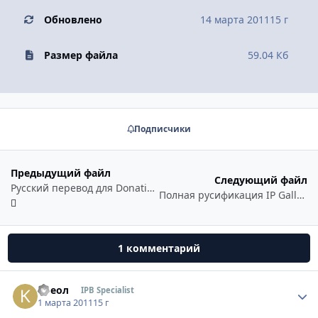
Обновлено
14 марта 2011
15 г
Размер файла
59.04 Кб
Подписчики
Предыдущий файл
Следующий файл
Русский перевод для Donation Tracker
Полная русификация IP Gallery v 4.01-4.02/ Russian lang for IP Gallery v 4.01-4.02
1 комментарий
Креол
Стати
IPB Specialist
1 марта 2011
15 г