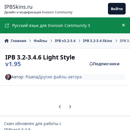
Перейти к содержимому
IPBSkins.ru
Войти
Дизайн и модификация Invision Community
Русский язык для Invision Community 5
Ск
Главная
Файлы
IPB v3.2-3.4
IPB 3.2-3.4 Skins
IPB 3.
IPB 3.2-3.4.6 Light Style
v1.95
Подписчики
Автор:
Fisana
Другие файлы автора
Предыдущий слайд карусели
Следующий слайд карусели
Скин обновлен для работы с
IP.Board 3.4.6