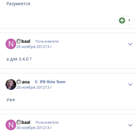
Разумеется
1
nabaal
Стати
Пользователи
28 ноября 2012
13 г
а для 3.4.0 ?
Fisana
Стати
IPB Skins Team
28 ноября 2012
13 г
Уже
nabaal
Стати
Пользователи
30 ноября 2012
13 г