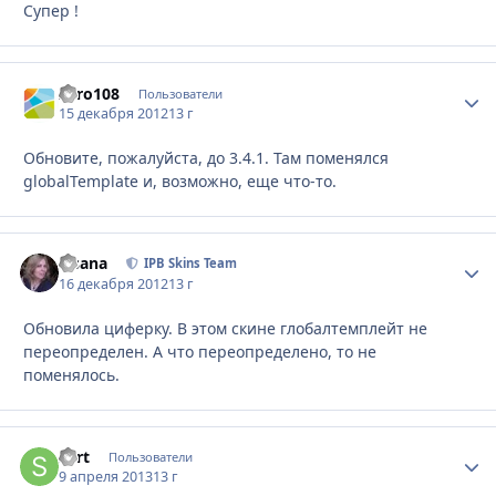
Супер !
Zero108
Стати
Пользователи
15 декабря 2012
13 г
Обновите, пожалуйста, до 3.4.1. Там поменялся
globalTemplate и, возможно, еще что-то.
Fisana
Стати
IPB Skins Team
16 декабря 2012
13 г
Обновила циферку. В этом скине глобалтемплейт не
переопределен. А что переопределено, то не
поменялось.
skrt
Стати
Пользователи
9 апреля 2013
13 г