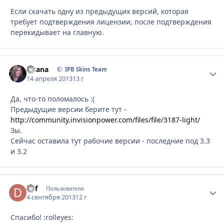
Если скачать одну из предыдущих версий, которая
требует подтверждения лицензии, после подтверждения
перекидывает на главную.
Fisana
Стати
IPB Skins Team
14 апреля 2013
13 г
Да, что-то поломалось :(
Предыдущие версии берите тут -
http://community.invisionpower.com/files/file/3187-light/
Зы.
Сейчас оставила тут рабочие версии - последние под 3.3
и 3.2
daf
Стати
Пользователи
4 сентября 2013
12 г
Спасибо! :rolleyes: