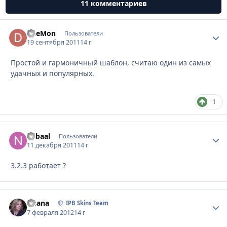
11 комментариев
DeeMon
Стати
Пользователи
19 сентября 2011
14 г
Простой и гармоничный шаблон, считаю один из самых
удачных и популярных.
1
nabaal
Стати
Пользователи
11 декабря 2011
14 г
3.2.3 работает ?
Fisana
Стати
IPB Skins Team
7 февраля 2012
14 г