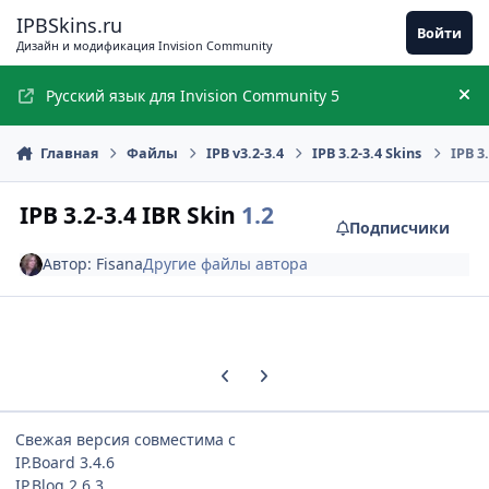
Перейти к содержимому
IPBSkins.ru
Войти
Дизайн и модификация Invision Community
Русский язык для Invision Community 5
Ск
Главная
Файлы
IPB v3.2-3.4
IPB 3.2-3.4 Skins
IPB 3
IPB 3.2-3.4 IBR Skin
1.2
Подписчики
Автор:
Fisana
Другие файлы автора
Предыдущий слайд карусели
Следующий слайд карусели
Свежая версия совместима с
IP.Board 3.4.6
IP.Blog 2.6.3