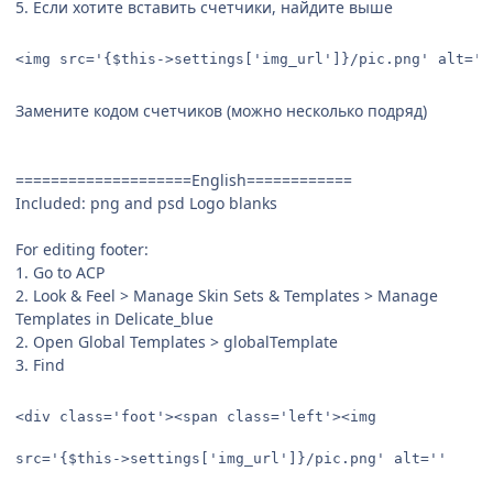
5. Если хотите вставить счетчики, найдите выше
<img src='{$this->settings['img_url']}/pic.png' alt=''
Замените кодом счетчиков (можно несколько подряд)
====================English============
Included: png and psd Logo blanks
For editing footer:
1. Go to ACP
2. Look & Feel > Manage Skin Sets & Templates > Manage
Templates in Delicate_blue
2. Open Global Templates > globalTemplate
3. Find
<div class='foot'><span class='left'><img 

src='{$this->settings['img_url']}/pic.png' alt='' 
