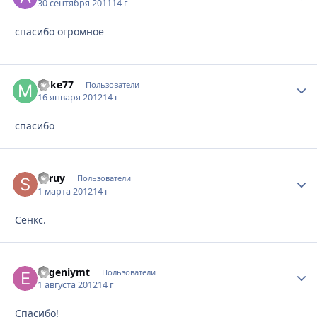
30 сентября 2011
14 г
спасибо огромное
mike77
Стати
Пользователи
16 января 2012
14 г
спасибо
Seruy
Стати
Пользователи
1 марта 2012
14 г
Сенкс.
evgeniymt
Стати
Пользователи
1 августа 2012
14 г
Спасибо!