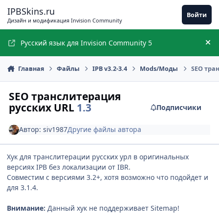
Перейти к содержимому
IPBSkins.ru
Войти
Дизайн и модификация Invision Community
Русский язык для Invision Community 5
Ск
Главная
Файлы
IPB v3.2-3.4
Mods/Моды
SEO тра
SEO транслитерация
русских URL
1.3
Подписчики
Автор:
siv1987
Другие файлы автора
Хук для транслитерации русских урл в оригинальных
версиях IPB без локализации от IBR.
Совместим с версиями 3.2+, хотя возможно что подойдет и
для 3.1.4.
Внимание:
Данный хук не поддерживает Sitemap!