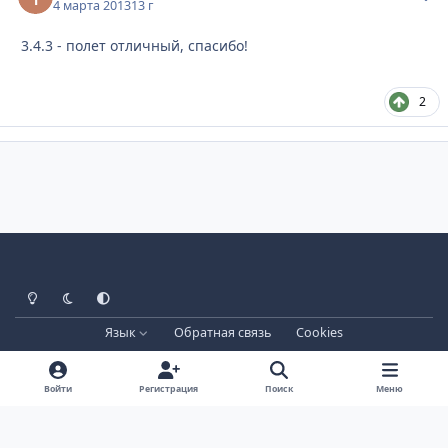
4 марта 2013
13 г
3.4.3 - полет отличный, спасибо!
2
Светлый режим
Тёмный режим
Системные настройки
Язык
Обратная связь
Cookies
Лицензия зарегистрирована на IPBSkins.ru
Powered by
Invision Community
Войти
Регистрация
Поиск
Меню