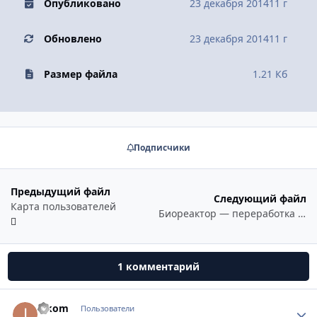
Опубликовано
23 декабря 2014
11 г
Обновлено
23 декабря 2014
11 г
Размер файла
1.21 Кб
Подписчики
Предыдущий файл
Следующий файл
Карта пользователей
Биореактор — переработка в метан
1 комментарий
ivkom
Стати
Пользователи