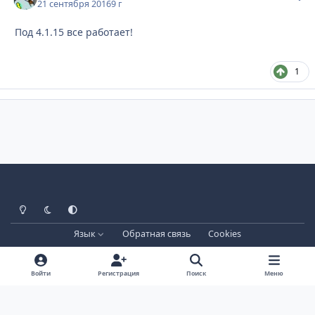
21 сентября 2016
9 г
Под 4.1.15 все работает!
1
Светлый режим
Тёмный режим
Системные настройки
Язык
Обратная связь
Cookies
Лицензия зарегистрирована на IPBSkins.ru
Powered by
Invision Community
Войти
Регистрация
Поиск
Меню