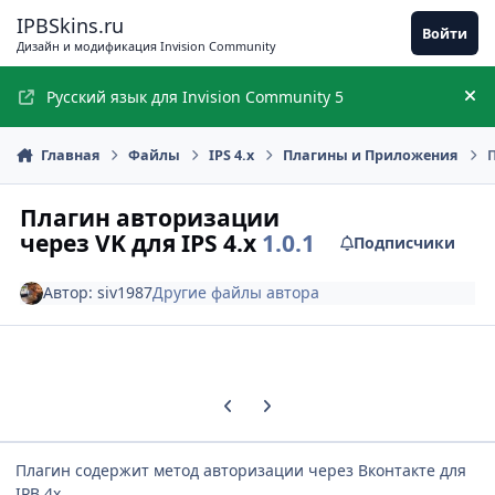
Перейти к содержимому
IPBSkins.ru
Войти
Дизайн и модификация Invision Community
Русский язык для Invision Community 5
Ск
Главная
Файлы
IPS 4.x
Плагины и Приложения
П
Плагин авторизации
через VK для IPS 4.x
1.0.1
Подписчики
Автор:
siv1987
Другие файлы автора
Предыдущий слайд карусели
Следующий слайд карусели
Плагин содержит метод авторизации через Вконтакте для
IPB 4x.