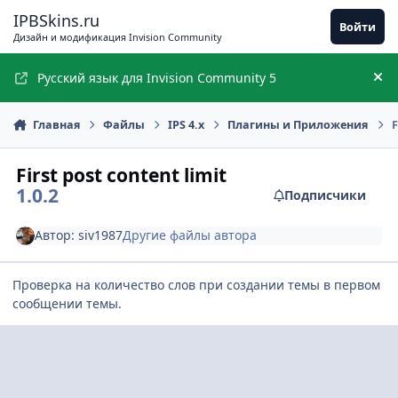
Перейти к содержимому
IPBSkins.ru
Войти
Дизайн и модификация Invision Community
Русский язык для Invision Community 5
Ск
Главная
Файлы
IPS 4.x
Плагины и Приложения
F
First post content limit
1.0.2
Подписчики
Автор:
siv1987
Другие файлы автора
Проверка на количество слов при создании темы в первом
сообщении темы.