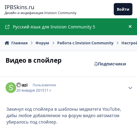
Перейти к содержимому
IPBSkins.ru
Войти
Дизайн и модификация Invision Community
Русский язык для Invision Community 5
Ск
Главная
Форум
Работа с Invision Community
Настро
Видео в спойлер
Подписчики
Sirazi
Стати
Пользователи
20 января 2015
11 г
Закинул код спойлера в шаблоны медиатега YouTube,
дабы любое добавляемое на форум видео автоматом
убиралось под спойлер.