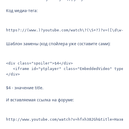
Код медиа-тега:
https?://(www.)?youtube.com/watch\?(\S+?)?v=([\d\w-_]
Шаблон замены (код спойлера уже составите сами):
<div class="spoiler">$4</div>

   <iframe id="ytplayer" class="EmbeddedVideo" type="
</div>
$4 - значение title.
И вставляемая ссылка на форуме:
http://www.youtube.com/watch?v=hfxh382Gh&title=Назван