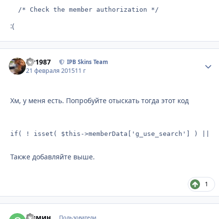
  /* Check the member authorization */
:(
siv1987
Стати
IPB Skins Team
21 февраля 2015
11 г
Хм, у меня есть. Попробуйте отыскать тогда этот код
Также добавляйте выше.
1
Одмин
Стати
Пользователи