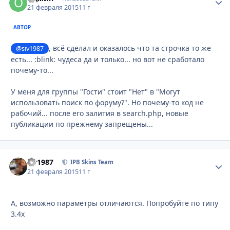
21 февраля 2015
11 г
АВТОР
, всё сделал и оказалось что та строчка то же
@siv1987
есть... :blink: чудеса да и только... но вот не сработало
почему-то...
У меня для группы "Гости" стоит "Нет" в "Могут
использовать поиск по форуму?". Но почему-то код не
рабочий... после его залития в search.php, новые
публикации по прежнему запрещены...
siv1987
Стати
IPB Skins Team
21 февраля 2015
11 г
А, возможно параметры отличаются. Попробуйте по типу
3.4x