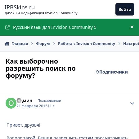
Перейти к содержимому
IPBSkins.ru
Войти
Дизайн и модификация Invision Community
Русский язык для Invision Community 5
Ск
Главная
Форум
Работа с Invision Community
Настро
Как выборочно
разрешить поиск по
Подписчики
форуму?
Одмин
Стати
Пользователи
21 февраля 2015
11 г
Привет, друзья!
Вопрос такой. Решил разрешить гостям просматривать