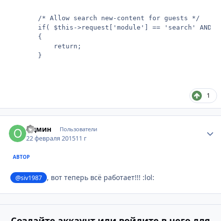
       /* Allow search new-content for guests */

       if( $this->request['module'] == 'search' AND $
       {

           return;

1
Одмин
Стати
Пользователи
22 февраля 2015
11 г
АВТОР
, вот теперь всё работает!!! :lol:
@siv1987
Создайте аккаунт или войдите в него для