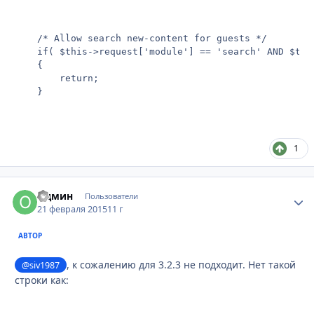
	/* Allow search new-content for guests */

	if( $this->request['module'] == 'search' AND $this->request['do'] == 'active' AND $this->request['search_app'] == 'forums' )

	{

		return;

1
Одмин
Стати
Пользователи
21 февраля 2015
11 г
АВТОР
, к сожалению для 3.2.3 не подходит. Нет такой
@siv1987
строки как: