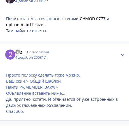
4 декабря 2008
17 г
Почитать темы, связанные с тегами
CHMOD 0777
и
upload max filesize
.
Там найдете ответы.
2x2
Стати
Пользователи
4 декабря 2008
17 г
Просто полоску сделать тоже можно.
Ваш скин > Общий шаблон
Найти <%MEMBER_BAR%>
Объявление вставить ниже...
Да, приятно, кстати. И отличается от уже встроенных в
движок глобальных объявлений.
Спасибо.