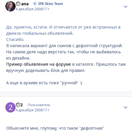
Fisana
Стати
IPB Skins Team
4 декабря 2008
17 г
Да, приятно, кстати. И отличается от уже встроенных в
движок глобальных объявлений.
Спасибо.
Я написала вариант для скинов с дефолтной структурой.
На самом деле надо верстать так, чтобы не выбивалось
из дизайна.
Пример объявления на форуме
в каталоге. Пришлось там
вручную доделывать блок для правил.
А еще в архиве есть тоже "ручной" :(
2x2
Стати
Пользователи
4 декабря 2008
17 г
Объясните мне, глупому, что такое "дефолтная"