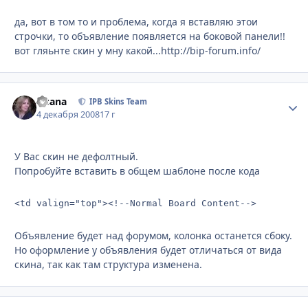
да, вот в том то и проблема, когда я вставляю этои
строчки, то объявление появляется на боковой панели!!
вот гляьнте скин у мну какой...http://bip-forum.info/
Fisana
Стати
IPB Skins Team
4 декабря 2008
17 г
У Вас скин не дефолтный.
Попробуйте вставить в общем шаблоне после кода
<td valign="top"><!--Normal Board Content-->
Объявление будет над форумом, колонка останется сбоку.
Но оформление у объявления будет отличаться от вида
скина, так как там структура изменена.