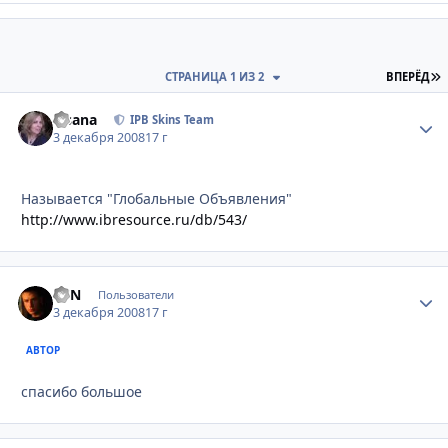
П
СТРАНИЦА 1 ИЗ 2
ВПЕРЁД
Fisana
Стати
IPB Skins Team
3 декабря 2008
17 г
Называется "Глобальные Объявления"
http://www.ibresource.ru/db/543/
EVN
Стати
Пользователи
3 декабря 2008
17 г
АВТОР
спасибо большое