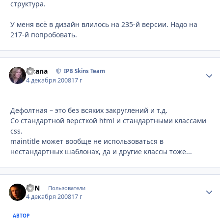
структура.
У меня всё в дизайн влилось на 235-й версии. Надо на
217-й попробовать.
Fisana
Стати
IPB Skins Team
4 декабря 2008
17 г
Дефолтная – это без всяких закруглений и т.д.
Со стандартной версткой html и стандартными классами
css.
maintitle может вообще не использоваться в
нестандартных шаблонах, да и другие классы тоже...
EVN
Стати
Пользователи
4 декабря 2008
17 г
АВТОР