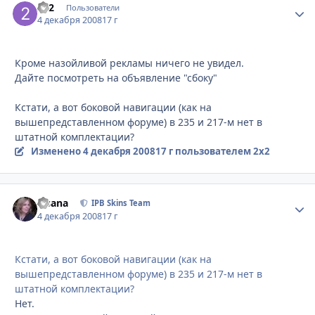
2x2
Стати
Пользователи
4 декабря 2008
17 г
Кроме назойливой рекламы ничего не увидел.
Дайте посмотреть на объявление "сбоку"
Кстати, а вот боковой навигации (как на
вышепредставленном форуме) в 235 и 217-м нет в
штатной комплектации?
Изменено
4 декабря 2008
17 г
пользователем 2x2
Fisana
Стати
IPB Skins Team
4 декабря 2008
17 г
Кстати, а вот боковой навигации (как на
вышепредставленном форуме) в 235 и 217-м нет в
штатной комплектации?
Нет.