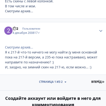
Есть скины с левой колонкой.
В том числе и мои.
Смотрим архив...
2x2
Стати
Пользователи
4 декабря 2008
17 г
Смотрим архив...
Я к 217-й что-то ничего не могу найти (у меня основной
пока на 217-й версии, а 235-ю пока настраиваю), может
направите по назначению? :)
И, заодно, на зимний скин на 217-ю, если можно... :)
П
СТРАНИЦА 1 ИЗ 2
ВПЕРЁД
Создайте аккаунт или войдите в него для
комментирования