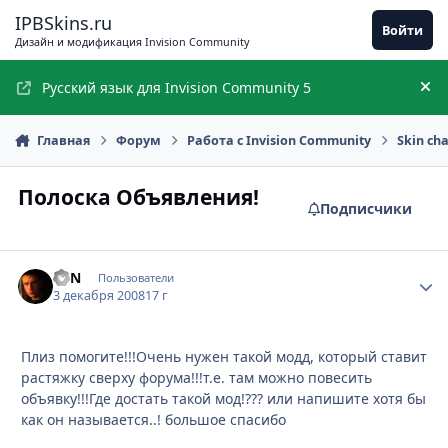
Перейти к содержимому
IPBSkins.ru
Войти
Дизайн и модификация Invision Community
Русский язык для Invision Community 5
Ск
Главная
Форум
Работа с Invision Community
Skin ch
Полоска Объявления!
Подписчики
EVN
Стати
Пользователи
3 декабря 2008
17 г
Плиз помогите!!!Очень нужен такой модд, который ставит
растяжку сверху форума!!!т.е. там можно повесить
объявку!!!Где достать такой мод!??? или напишите хотя бы
как он называется..! большое спасибо