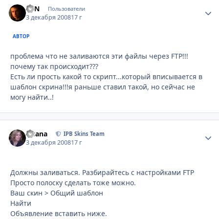
EVN
Стати
Пользователи
3 декабря 2008
17 г
АВТОР
проблема что не заливаются эти файлы через FTP!!!
почему так происходит???
Есть ли прость какой то скрипт...который вписывается в
шаблон скрина!!!я раньше ставил такой, но сейчас не
могу найти..!
Fisana
Стати
IPB Skins Team
3 декабря 2008
17 г
Должны заливаться. Разбирайтесь с настройками FTP
Просто полоску сделать тоже можно.
Ваш скин > Общий шаблон
Найти
Объявление вставить ниже.