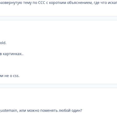
азвернутую тему по ССС с коротким объяснением, где что искат
old.
в картинках..
и не о css.
.quotemain, или можно поменять любой один?