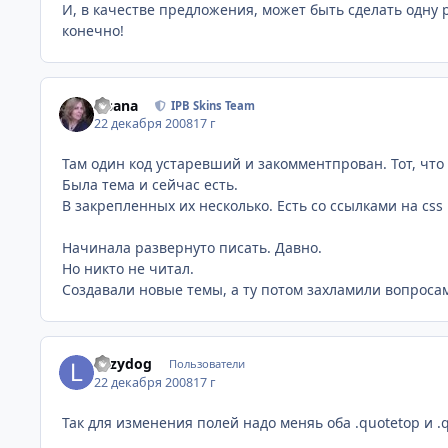
И, в качестве предложения, может быть сделать одну р
конечно!
Fisana
IPB Skins Team
22 декабря 2008
17 г
Там один код устаревший и закомментпрован. Тот, что 
Была тема и сейчас есть.
В закрепленных их несколько. Есть со ссылками на css 
Начинала развернуто писать. Давно.
Но никто не читал.
Создавали новые темы, а ту потом захламили вопросам
Lazydog
Пользователи
22 декабря 2008
17 г
Так для изменения полей надо меняь оба .quotetop и 