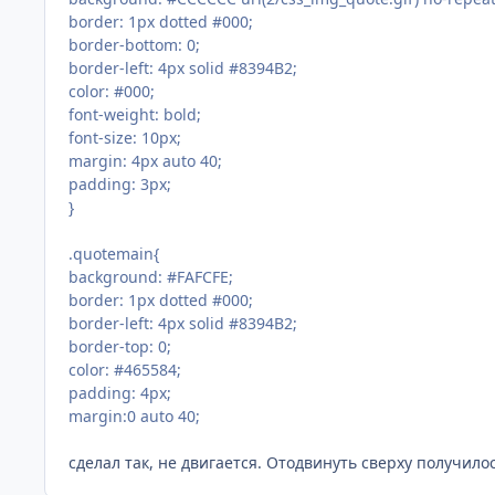
border: 1px dotted #000;
border-bottom: 0;
border-left: 4px solid #8394B2;
color: #000;
font-weight: bold;
font-size: 10px;
margin: 4px auto 40;
padding: 3px;
}
.quotemain{
background: #FAFCFE;
border: 1px dotted #000;
border-left: 4px solid #8394B2;
border-top: 0;
color: #465584;
padding: 4px;
margin:0 auto 40;
сделал так, не двигается. Отодвинуть сверху получилос