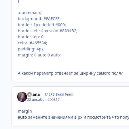
}
.quotemain{
background: #FAFCFE;
border: 1px dotted #000;
border-left: 4px solid #8394B2;
border-top: 0;
color: #465584;
padding: 4px;
margin: 0 auto 0 auto;
А какой параметр отвечает за ширину самого поля?
Fisana
IPB Skins Team
22 декабря 2008
17 г
margin
auto
замените значениями в px и посмотрите что пол