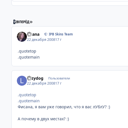
ПОСЛЕДНЯЯ СТРАНИЦА
1
2
ВПЕРЁД
Fisana
IPB Skins Team
22 декабря 2008
17 г
.quotetop
.quotemain
Lazydog
Пользователи
22 декабря 2008
17 г
.quotetop
.quotemain
Фисана, я вам уже говорил, что я вас лУблУ? :)
А почему в двух местах? :)