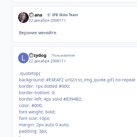
Fisana
IPB Skins Team
22 декабря 2008
17 г
Верхние меняйте.
Lazydog
Пользователи
22 декабря 2008
17 г
.quotetop{
background: #E4EAF2 url(2/css_img_quote.gif) no-repeat 
border: 1px dotted #000;
border-bottom: 0;
border-left: 4px solid #8394B2;
color: #000;
font-weight: bold;
font-size: 10px;
margin: 2px auto 0 auto;
padding: 3px;