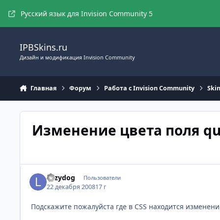
Перейти к содержимому
Русский язык для Invision Community 5
IPBSkins.ru
Дизайн и модификация Invision Community
Главная
Форум
Работа с Invision Community
Ski
Изменение цвета поля qu
Lazydog
Пользователи
22 декабря 2008
17 г
Подскажите пожалуйста где в CSS находится изменени