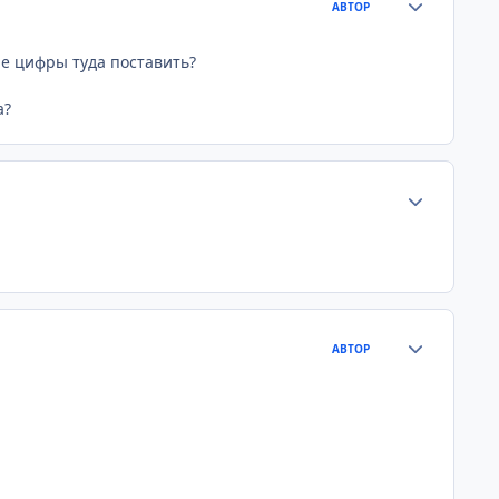
АВТОР
мне цифры туда поставить?
а?
Статистика а
Статистика а
АВТОР