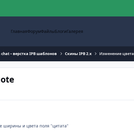
Главная
Форум
Файлы
Блоги
Галерея
n chat – верстка IPB шаблонов
Скины IPB 2.x
Изменение цвета
ote
е ширины и цвета поля "цитата"