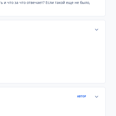
ь и что за что отвечает? Если такой еще не было,
Статистика а
Статистика а
АВТОР