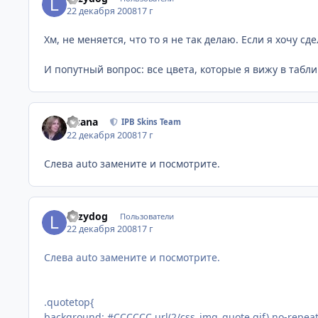
22 декабря 2008
17 г
Хм, не меняется, что то я не так делаю. Если я хочу 
И попутный вопрос: все цвета, которые я вижу в табли
Fisana
IPB Skins Team
22 декабря 2008
17 г
Слева auto замените и посмотрите.
Lazydog
Пользователи
22 декабря 2008
17 г
Слева auto замените и посмотрите.
.quotetop{
background: #CCCCCC url(2/css_img_quote.gif) no-repeat 