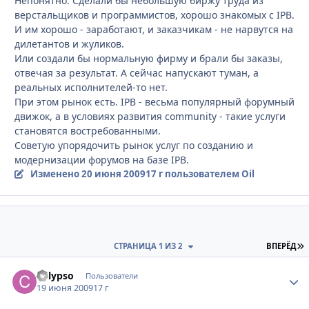
Непонятно. Сделали бы небольшую биржу труда из
верстальщиков и программистов, хорошо знакомых с IPB.
И им хорошо - заработают, и заказчикам - не нарвутся на
дилетантов и жуликов.
Или создали бы нормальную фирму и брали бы заказы,
отвечая за результат. А сейчас напускают туман, а
реальных исполнителей-то нет.
При этом рынок есть. IPB - весьма популярный форумный
движок, а в условиях развития community - такие услуги
становятся востребованными.
Советую упорядочить рынок услуг по созданию и
модернизации форумов на базе IPB.
Изменено
20 июня 2009
17 г
пользователем Oil
П
СТРАНИЦА 1 ИЗ 2
ВПЕРЁД
Calypso
Стати
Пользователи
19 июня 2009
17 г