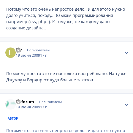
Потому что это очень непростое дело.. и для этого нужно
долго учиться, походу... Языкам программирования
например (css, php..). К тому же, не каждому дано
создание дизайна..
L-7
Стати
Пользователи
19 июня 2009
17 г
По моему просто это не настолько востребовано. На ту же
Джумлу и Вордпресс куда больше заказов.
Oilforum
Стати
Пользователи
19 июня 2009
17 г
АВТОР
Потому что это очень непростое дело.. и для этого нужно