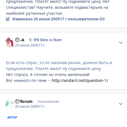
предложение. Платят мало? Ну поднимите цену. Нет
специалистов? Научите, возьмите подмастерьев на
наиболее рутинные участки.
Изменено
20 июня 2009
17 г
пользователем Oil
Ph-A
Стати
IPB Skins.ru Team
20 июня 2009
17 г
Если есть спрос, то по законам рынка, должно быть и
предложение. Платят мало? Ну поднимите цену.
Нет спроса. А точнее он очень маленький.
Вот немного по теме --
http://andaril.net/question-1/
Oilforum
Стати
Пользователи
20 июня 2009
17 г
АВТОР