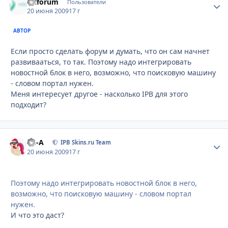
Oilforum
Стати
Пользователи
20 июня 2009
17 г
АВТОР
Если просто сделать форум и думать, что он сам начнет
развивааться, то так. Поэтому надо интегрировать
новостной блок в него, возможно, что поисковую машину
- словом портал нужен.
Меня интересует другое - насколько IPB для этого
подходит?
Ph-A
Стати
IPB Skins.ru Team
20 июня 2009
17 г
Поэтому надо интегрировать новостной блок в него,
возможно, что поисковую машину - словом портал
нужен.
И что это даст?