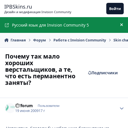
Перейти к содержимому
IPBSkins.ru
Войти
Дизайн и модификация Invision Community
Русский язык для Invision Community 5
Ск
Главная
Форум
Работа с Invision Community
Skin ch
Почему так мало
хороших
верстальщиков, а те,
Подписчики
что есть перманентно
заняты?
Oilforum
Стати
Пользователи
19 июня 2009
17 г