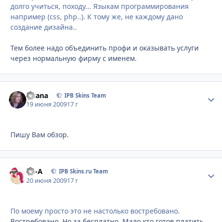
долго учиться, походу... Языкам программирования
например (css, php..). К тому же, не каждому дано
создание дизайна..
Тем более надо объединить профи и оказывать услуги
через нормальную фирму с именем.
Fisana
Стати
IPB Skins Team
19 июня 2009
17 г
Пишу Вам обзор.
Ph-A
Стати
IPB Skins.ru Team
20 июня 2009
17 г
По моему просто это не настолько востребовано.
Востребовано. Но за бесплатно. Мало кто готов платить.