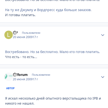
На ту же Джумлу и Вордпресс куда больше заказов.
И готовы платить.
L-7
Стати
Пользователи
20 июня 2009
17 г
Востребовано. Но за бесплатно. Мало кто готов платить.
Что есть - то есть...
Oilforum
Стати
Пользователи
20 июня 2009
17 г
АВТОР
Я искал несколько дней опытного верстальщика по IPB и
никого не нашел.