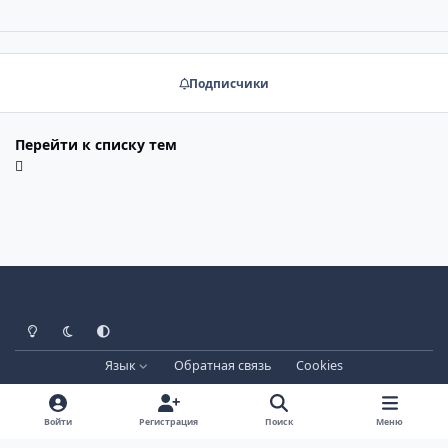
Подписчики
Перейти к списку тем
Светлый режим
Тёмный режим
Системные настройки
Язык
Обратная связь
Cookies
Лицензия зарегистрирована на IPBSkins.ru
Powered by
Invision Community
Войти
Регистрация
Поиск
Меню