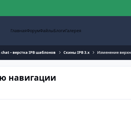
Главная
Форум
Файлы
Блоги
Галерея
n chat – верстка IPB шаблонов
Скины IPB 3.x
Изменение верхн
ню навигации