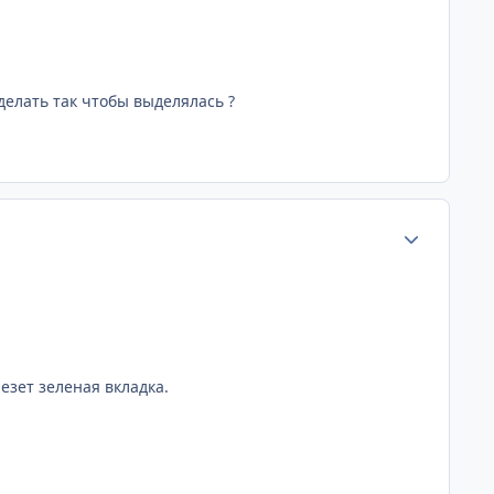
сделать так чтобы выделялась ?
Статистика а
езет зеленая вкладка.