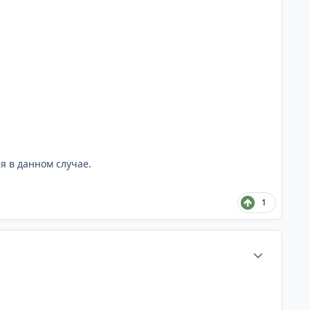
я в данном случае.
1
Статистика а