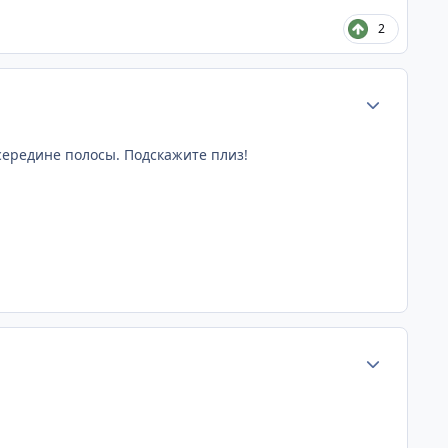
2
Статистика а
 середине полосы. Подскажите плиз!
Статистика а