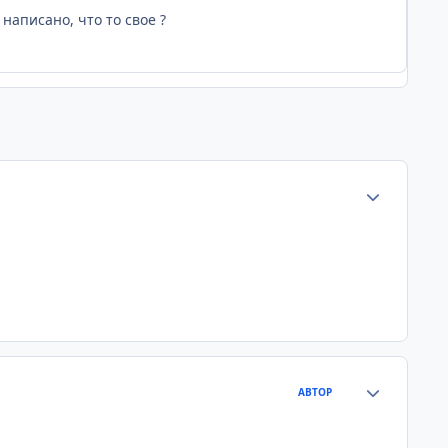
аписано, что то свое ?
Статистика а
Статистика а
АВТОР