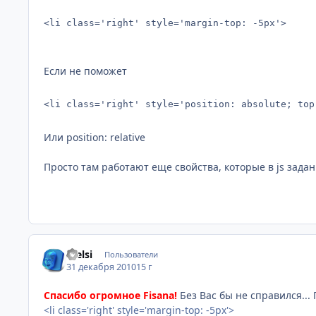
<li class='right' style='margin-top: -5px'>
Если не поможет
<li class='right' style='position: absolute; top
Или position: relative
Просто там работают еще свойства, которые в js зада
Stelsi
Пользователи
31 декабря 2010
15 г
Спасибо огромное Fisana!
Без Вас бы не справился..
<li class='right' style='margin-top: -5px'>