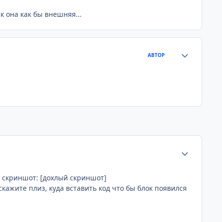
к она как бы внешняя...
Статистика а
АВТОР
Статистика а
 скриншот: [дохлый скриншот]
кажите плиз, куда вставить код что бы блок появился