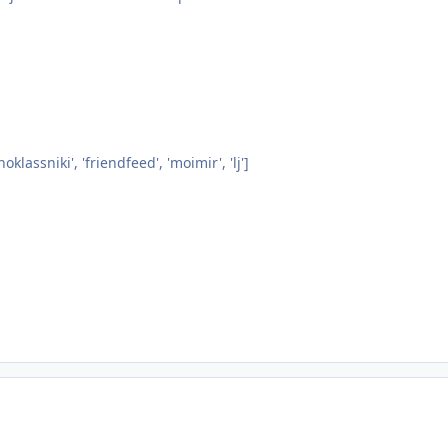
noklassniki', 'friendfeed', 'moimir', 'lj']