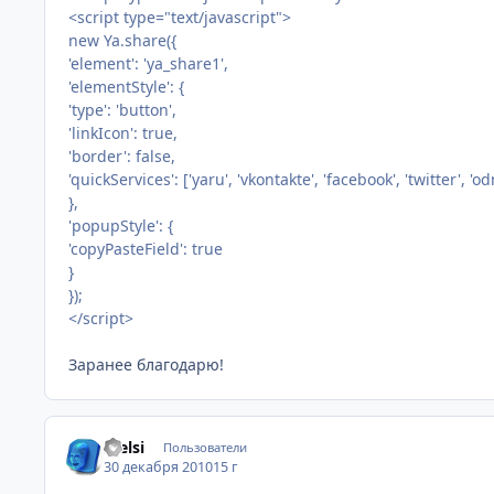
<script type="text/javascript">
new Ya.share({
'element': 'ya_share1',
'elementStyle': {
'type': 'button',
'linkIcon': true,
'border': false,
'quickServices': ['yaru', 'vkontakte', 'facebook', 'twitter', 'od
},
'popupStyle': {
'copyPasteField': true
}
});
</script>
Заранее благодарю!
Stelsi
Пользователи
30 декабря 2010
15 г