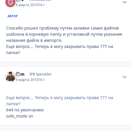
8 марта 2010
16 г
АВТОР
Спасибо решил проблему путем заливки самих файлов
шаблона в корневую папку и установкой путем указания
названия файла в импорте.
Еще вопрос... Теперь я могу закрывать права 777 на
папки?
Som
Стати
IPB Specialist
9 марта 2010
16 г
Еще вопрос... Теперь я могу закрывать права 777 на
папки?
644 по умолчанию
safe_mode on