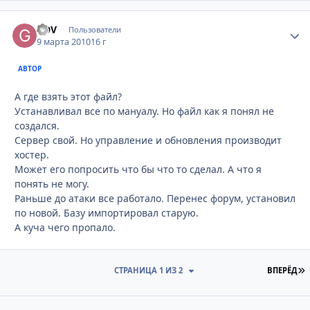
GDV
Стати
Пользователи
9 марта 2010
16 г
АВТОР
А где взять этот файл?
Устанавливал все по мануалу. Но файл как я понял не
создался.
Сервер свой. Но управление и обновления производит
хостер.
Может его попросить что бы что то сделал. А что я
понять не могу.
Раньше до атаки все работало. Перенес форум, установил
по новой. Базу импортировал старую.
А куча чего пропало.
П
СТРАНИЦА 1 ИЗ 2
ВПЕРЁД