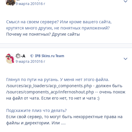
9 марта 2010
16 г
Смысл на своем сервере? Или кроме вашего сайта,
крутятся много других, не понятных приложений?
Почему не понятных? Другие сайты
Ph-A
Стати
IPB Skins.ru Team
9 марта 2010
16 г
Глянул по пути на ругань. У меня нет этого файла.
/sources/acp_loaders/acp_components.php - должен быть
/sources/components_acp/infernoshout.php -- очень похож
на файл от чата. Если его нет, то нет и чата :)
Подскажите плиз что делать?
Если свой сервер, то могут быть некорректные права на
файлы и директории. Или ....