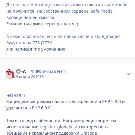
Да на shared hosting включить или отключить safe_mode
не получится. На собственном сервере, safe_mode
вообще лишен смысла.
Если не ты админ сервера, как я :)
А какая опасность, если на папки cache и style_images
будут права 775 (777)?
я ж написал "по умолчанию"
Ph-A
Стати
IPB Skins.ru Team
9 марта 2010
16 г
незнал :)
Защищенный режим является устаревшей в PHP 5.3.0 и
удаляется в PHP 6.0.0.
Тем есть ряд особеностей. Например еще запрет на
использование register_globals. Из интересного,
обещание нормальной поддержки Unicode