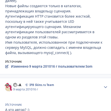
далее).
Новые файлы создаются только в каталогах,
принадлежащих владельцу сценария.
Аутентификация HTTP становится более жесткой,
поскольку в ней также учитывается UID
аутентифицирующего сценария. Механизм
аутентификации пользователей рассматривается в
одном из разделов этой главы.
Имя пользователя, использованное при подключении к
серверу MySQL, должно совпадать с именем владельца
файла, вызывающего mysql_connect( ).
Источник
Изменено
9 марта 2010
16 г
пользователем Som
Ph-A
Стати
IPB Skins.ru Team
9 марта 2010
16 г
Источник
А кто автор? :)