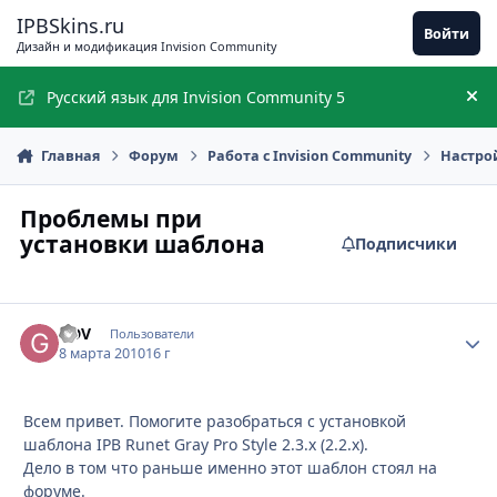
Перейти к содержимому
IPBSkins.ru
Войти
Дизайн и модификация Invision Community
Русский язык для Invision Community 5
Ск
Главная
Форум
Работа с Invision Community
Настро
Проблемы при
установки шаблона
Подписчики
GDV
Стати
Пользователи
8 марта 2010
16 г
Всем привет. Помогите разобраться с установкой
шаблона IPB Runet Gray Pro Style 2.3.x (2.2.x).
Дело в том что раньше именно этот шаблон стоял на
форуме.