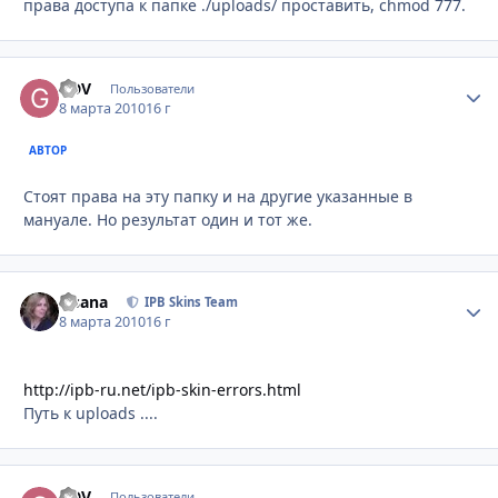
права доступа к папке ./uploads/ проставить, chmod 777.
GDV
Стати
Пользователи
8 марта 2010
16 г
АВТОР
Стоят права на эту папку и на другие указанные в
мануале. Но результат один и тот же.
Fisana
Стати
IPB Skins Team
8 марта 2010
16 г
http://ipb-ru.net/ipb-skin-errors.html
Путь к uploads ....
GDV
Стати
Пользователи