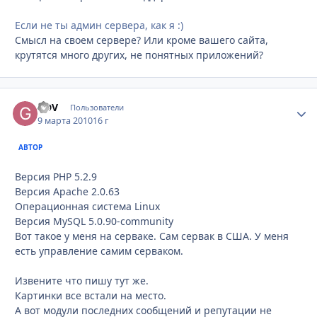
Если не ты админ сервера, как я :)
Смысл на своем сервере? Или кроме вашего сайта,
крутятся много других, не понятных приложений?
GDV
Стати
Пользователи
9 марта 2010
16 г
АВТОР
Версия PHP 5.2.9
Версия Apache 2.0.63
Операционная система Linux
Версия MySQL 5.0.90-community
Вот такое у меня на серваке. Сам сервак в США. У меня
есть управление самим серваком.
Извените что пишу тут же.
Картинки все встали на место.
А вот модули последних сообщений и репутации не