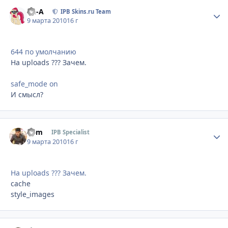
Ph-A
Стати
IPB Skins.ru Team
9 марта 2010
16 г
644 по умолчанию
На uploads ??? Зачем.
safe_mode on
И смысл?
Som
Стати
IPB Specialist
9 марта 2010
16 г
На uploads ??? Зачем.
cache
style_images