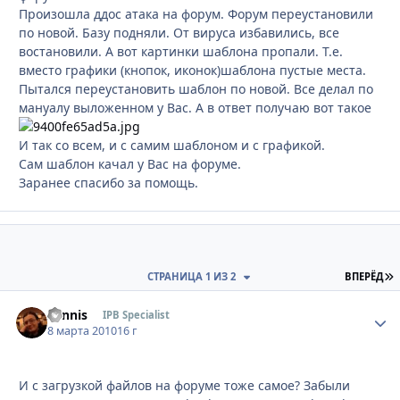
Произошла ддос атака на форум. Форум переустановили
по новой. Базу подняли. От вируса избавились, все
востановили. А вот картинки шаблона пропали. Т.е.
вместо графики (кнопок, иконок)шаблона пустые места.
Пытался переустановить шаблон по новой. Все делал по
мануалу выложенном у Вас. А в ответ получаю вот такое
И так со всем, и с самим шаблоном и с графикой.
Сам шаблон качал у Вас на форуме.
Заранее спасибо за помощь.
П
СТРАНИЦА 1 ИЗ 2
ВПЕРЁД
Sannis
Стати
IPB Specialist
8 марта 2010
16 г
И с загрузкой файлов на форуме тоже самое? Забыли