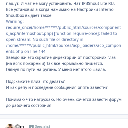
пашут. И чат не могу установить. Чат IPBShout Lite RU.
Все установил а когда нажимаю на Настройки Inferno
Shoutbox выдает такое
Warning:
require_once(/home/*****/public_html/sources/component
s_acp/infernoshout.php) [function.require-once]: failed to
open stream: No such file or directory in
/home/*****/public_html/sources/acp_loaders/acp_compon
ents.php on line 144
Звездочки это скрытие директории от постороних глаз
(на всяк пожарный) Так все нормально пишется.
Глянул по пути на ругань. У меня нет этого файла.
Подскажите плиз что делать?
И как репу и последние сообщения опять завести?
Понимаю что нагружаю. Но очень хочется завести форум
до рабочего состояния.
Som
Стати
IPB Specialist