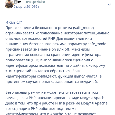
Som
Стати
IPB Specialist
9 марта 2010
16 г
И смысл?
При включении безопасного режима (safe_mode)
ограничивается использование некоторых потенциально
опасных возможностей PHP. Для включения или
выключения безопасного режима параметру safe_mode
присваивается значение on или off. Механизм
ограничения основан на сравнении идентификатора
пользователя (UID) выполняющегося сценария с
идентификатором пользователя того файла, к которому
этот сценарий пытается обратиться. Если
идентификаторы совпадают, функция выполняется; в
противном случае попытка завершается неудачей.
Безопасный режим не может использоваться в том
случае, если PHP откомпилирован в виде модуля Apache.
Дело в том, что при работе PHP в режиме модуля Apache
все сценарии PHP работают под тем же
идентификатором, что и Apache, что не позволяет