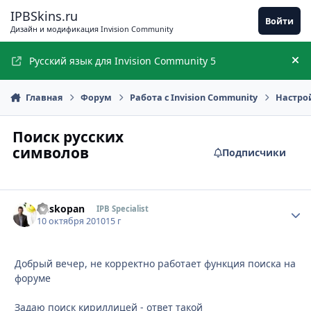
Перейти к содержимому
IPBSkins.ru
Войти
Дизайн и модификация Invision Community
Русский язык для Invision Community 5
Ск
Главная
Форум
Работа с Invision Community
Настро
Поиск русских
символов
Подписчики
Buskopan
Стати
IPB Specialist
10 октября 2010
15 г
Добрый вечер, не корректно работает функция поиска на
форуме
Задаю поиск кириллицей - ответ такой