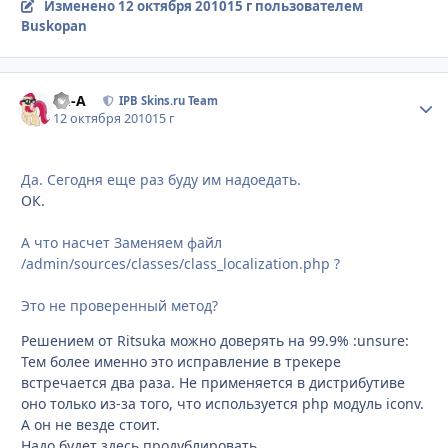
Изменено
12 октября 2010
15 г
пользователем
Buskopan
Ph-A
Стати
IPB Skins.ru Team
12 октября 2010
15 г
Да. Сегодня еще раз буду им надоедать.
ОК.
А что насчет Заменяем файл
/admin/sources/classes/class_localization.php ?
Это не проверенный метод?
Решением от Ritsuka можно доверять на 99.9% :unsure:
Тем более именно это исправление в трекере
встречается два раза. Не применяется в дистрибутиве
оно только из-за того, что используется php модуль iconv.
А он не везде стоит.
Надо будет здесь продублировать.