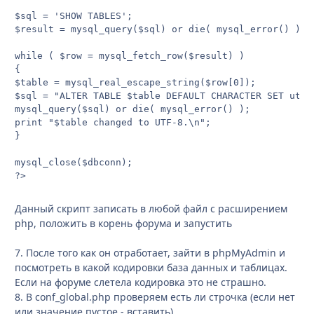
$sql = 'SHOW TABLES';

$result = mysql_query($sql) or die( mysql_error() );

while ( $row = mysql_fetch_row($result) )

{

$table = mysql_real_escape_string($row[0]);

$sql = "ALTER TABLE $table DEFAULT CHARACTER SET utf8
mysql_query($sql) or die( mysql_error() );

print "$table changed to UTF-8.\n";

}

mysql_close($dbconn);

?>
Данный скрипт записать в любой файл с расширением
php, положить в корень форума и запустить
7. После того как он отработает, зайти в phpMyAdmin и
посмотреть в какой кодировки база данных и таблицах.
Если на форуме слетела кодировка это не страшно.
8. В conf_global.php проверяем есть ли строчка (если нет
или значение пустое - вставить).