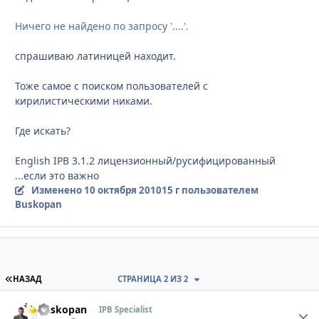
Ничего не найдено по запросу '....'.
спрашиваю латиницей находит.
Тоже самое с поиском пользователей с
кирилистическими никами.
Где искать?
English IPB 3.1.2 лицензионный/русифицированный
...если это важно
Изменено
10 октября 2010
15 г
пользователем
Buskopan
ПЕРВАЯ СТРАНИЦА
НАЗАД
СТРАНИЦА 2 ИЗ 2
Buskopan
Стати
IPB Specialist