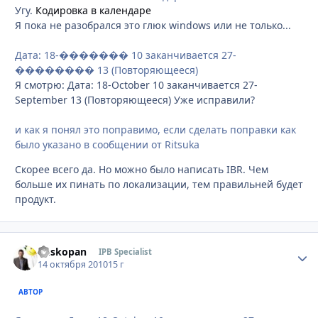
Угу.
Кодировка в календаре
Я пока не разобрался это глюк windows или не только...
Дата: 18-������� 10 заканчивается 27-
�������� 13 (Повторяющееся)
Я смотрю: Дата: 18-October 10 заканчивается 27-
September 13 (Повторяющееся) Уже исправили?
и как я понял это поправимо, если сделать поправки как
было указано в сообщении от Ritsuka
Скорее всего да. Но можно было написать IBR. Чем
больше их пинать по локализации, тем правильней будет
продукт.
Buskopan
Стати
IPB Specialist
14 октября 2010
15 г
АВТОР