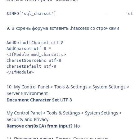
$INFO['sql_charset']                    =       'utf8
9. В корень форума вставить .htaccess со строчками
AddDefaultCharset utf-8

AddCharset utf-8 *

<IfModule mod_charset.c>

CharsetSourceEnc utf-8

CharsetDefault utf-8

</IfModule>
10. My Control Panel > Tools & Settings > System Settings >
Server Environment
Document Character Set
UTF-8
My Control Panel > Tools & Settings > System Settings >
Security and Privacy
Remove chr(0xCA) from input?
No
11. Проверяем форум. Поиска. Создания новых