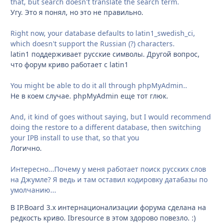
that, but search doesn't translate the search term.
Угу. Это я понял, но это не правильно.
Right now, your database defaults to latin1_swedish_ci,
which doesn't support the Russian (?) characters.
latin1 поддерживает русские символы. Другой вопрос,
что форум криво работает с latin1
You might be able to do it all through phpMyAdmin..
Не в коем случае. phpMyAdmin еще тот глюк.
And, it kind of goes without saying, but I would recommend
doing the restore to a different database, then switching
your IPB install to use that, so that you
Логично.
Интересно...Почему у меня работает поиск русских слов
на Джумле? Я ведь и там оставил кодировку датабазы по
умолчанию...
В IP.Board 3.x интернационализации форума сделана на
редкость криво. Ibresource в этом здорово повезло. :)