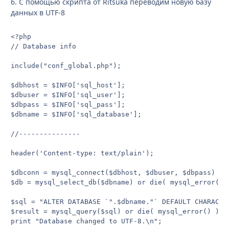
6. С помощью скрипта от Ritsuka переводим новую базу
данных в UTF-8
<?php

// Database info

include("conf_global.php");

$dbhost = $INFO['sql_host'];

$dbuser = $INFO['sql_user'];

$dbpass = $INFO['sql_pass'];

$dbname = $INFO['sql_database'];

//---------------

header('Content-type: text/plain');

$dbconn = mysql_connect($dbhost, $dbuser, $dbpass) or 
$db = mysql_select_db($dbname) or die( mysql_error() )
$sql = "ALTER DATABASE `".$dbname."` DEFAULT CHARACTE
$result = mysql_query($sql) or die( mysql_error() );

print "Database changed to UTF-8.\n";
