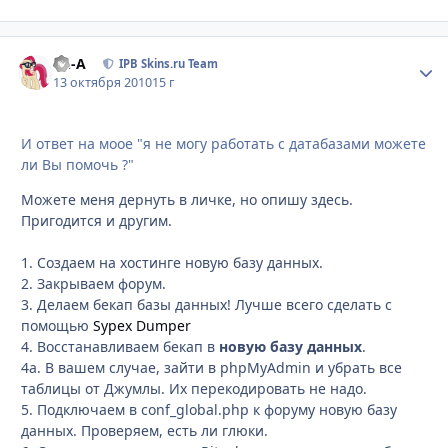
Ph-A
Стати
IPB Skins.ru Team
13 октября 2010
15 г
И ответ на моое "я не могу работать с датабазами можете
ли Вы помочь ?"
Можете меня дернуть в личке, но опишу здесь.
Пригодится и другим.
1. Создаем на хостинге новую базу данных.
2. Закрываем форум.
3. Делаем бекап базы данных! Лучше всего сделать с
помощью
Sypex Dumper
4. Восстанавливаем бекап в
новую базу данных
.
4а. В вашем случае, зайти в phpMyAdmin и убрать все
таблицы от Джумлы. Их перекодировать не надо.
5. Подключаем в conf_global.php к форуму новую базу
данных. Проверяем, есть ли глюки.