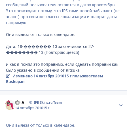
сообщений пользователя остаются в датах кракозябры.
Это происходит потому, что IPS сами порой забывают (не
знают) про свои же классы локализации и шапрят даты
напрямую.
Они вылезают только в календаре.
Дата: 18-������� 10 заканчивается 27-
�������� 13 (Повторяющееся)
и как я понял это поправимо, если сделать поправки как
было указано в сообщении от Ritsuka
Изменено
14 октября 2010
15 г
пользователем
Buskopan
Ph-A
Стати
IPB Skins.ru Team
14 октября 2010
15 г
Они вылезают только в календаре.