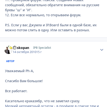
сообщений, обязательно обратите внимания на русские
буквы "ш" и "И".
12. Если все нормально, то открываем форум.
P.S. Если у вас Джумла и IP.Board были в одной базе, их
можно потом слить в одну. Или оставить в разных.
Buskopan
Стати
IPB Specialist
14 октября 2010
15 г
АВТОР
Уважаемый Ph-A,
Спасибо Вам большое!
Все работает.
Касательно краказябр, что не заметил сразу.
Мелкий неприятный остаток - в профиле в списке тем и