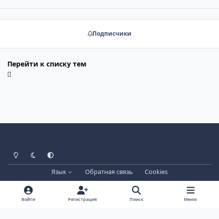
Подписчики
Перейти к списку тем
Светлый режим
Тёмный режим
Системные настройки
Язык
Обратная связь
Cookies
Лицензия зарегистрирована на IPBSkins.ru
Powered by
Invision Community
Войти
Регистрация
Поиск
Меню