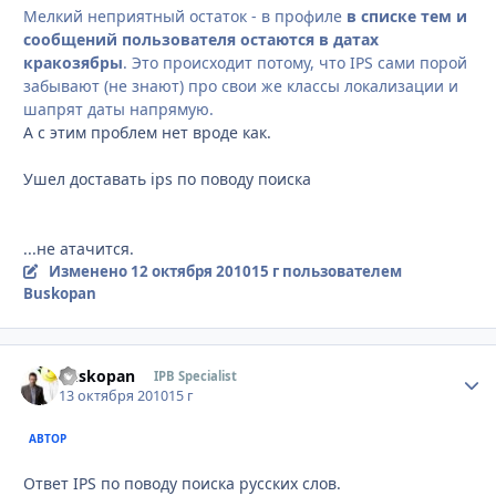
Мелкий неприятный остаток - в профиле
в списке тем и
сообщений пользователя остаются в датах
кракозябры
. Это происходит потому, что IPS сами порой
забывают (не знают) про свои же классы локализации и
шапрят даты напрямую.
А с этим проблем нет вроде как.
Ушел доставать ips по поводу поиска
...не атачится.
Изменено
12 октября 2010
15 г
пользователем
Buskopan
Buskopan
Стати
IPB Specialist
13 октября 2010
15 г
АВТОР
Ответ IPS по поводу поиска русских слов.