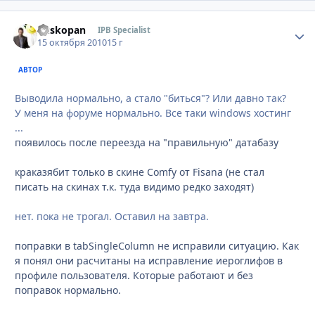
Buskopan
Стати
IPB Specialist
15 октября 2010
15 г
АВТОР
Выводила нормально, а стало "биться"? Или давно так?
У меня на форуме нормально. Все таки windows хостинг
...
появилось после переезда на "правильную" датабазу
краказябит только в скине Comfy от Fisana (не стал
писать на скинах т.к. туда видимо редко заходят)
нет. пока не трогал. Оставил на завтра.
поправки в tabSingleColumn не исправили ситуацию. Как
я понял они расчитаны на исправление иероглифов в
профиле пользователя. Которые работают и без
поправок нормально.