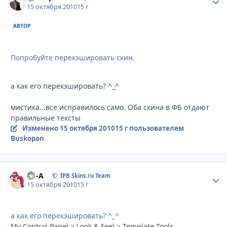
15 октября 2010
15 г
АВТОР
Попробуйте перекэшировать скин.
а как его перекэшировать? ^_^
мистика...все исправилось само. Оба скина в ФБ отдают
правильные тексты
Изменено
15 октября 2010
15 г
пользователем
Buskopan
Ph-A
Стати
IPB Skins.ru Team
15 октября 2010
15 г
а как его перекэшировать? ^_^
My Control Panel > Look & Feel > Template Tools