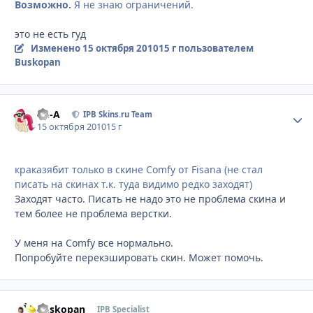
Возможно.
Я не знаю ограничений.
это не есть гуд
Изменено
15 октября 2010
15 г
пользователем
Buskopan
Ph-A
Стати
IPB Skins.ru Team
15 октября 2010
15 г
краказябит только в скине Comfy от Fisana (не стал
писать на скинах т.к. туда видимо редко заходят)
Заходят часто. Писать не надо это не проблема скина и
тем более не проблема верстки.
У меня на Comfy все нормально.
Попробуйте перекэшировать скин. Может помочь.
Buskopan
Стати
IPB Specialist