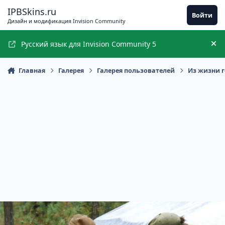
Перейти к содержимому
IPBSkins.ru
Войти
Дизайн и модификация Invision Community
Русский язык для Invision Community 5
Ск
Главная
Галерея
Галерея пользователей
Из жизни 