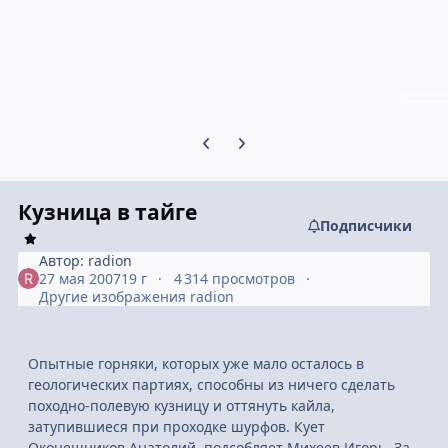
Предыдущий слайд карусели
Следующий слайд карусели
Кузница в тайге
Подписчики
Автор:
radion
27 мая 2007
19 г
4 314 просмотров
Другие изображения radion
Опытные горняки, которых уже мало осталось в
геологических партиях, способны из ничего сделать
походно-полевую кузницу и оттянуть кайла,
затупившиеся при проходке шурфов. Кует
Оконешников Анатолий, подсобляет Михеев Игорь. За