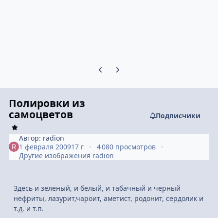
Предыдущий слайд карусели
Следующий слайд карусели
Полировки из
самоцветов
Подписчики
Автор:
radion
1 февраля 2009
17 г
4 080 просмотров
Другие изображения radion
Здесь и зеленый, и белый, и табачный и черный
нефриты, лазурит,чароит, аметист, родонит, сердолик и
т.д. и т.п.