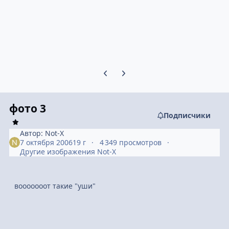
Предыдущий слайд карусели
Следующий слайд карусели
фото 3
Подписчики
Автор:
Not-X
7 октября 2006
19 г
4 349 просмотров
Другие изображения Not-X
вооооооот такие "уши"