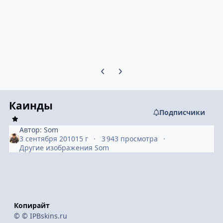
Предыдущий слайд карусели
Следующий слайд карусели
Каинды
Подписчики
Автор:
Som
3 сентября 2010
15 г
3 943 просмотра
Другие изображения Som
Копирайт
© © IPBskins.ru