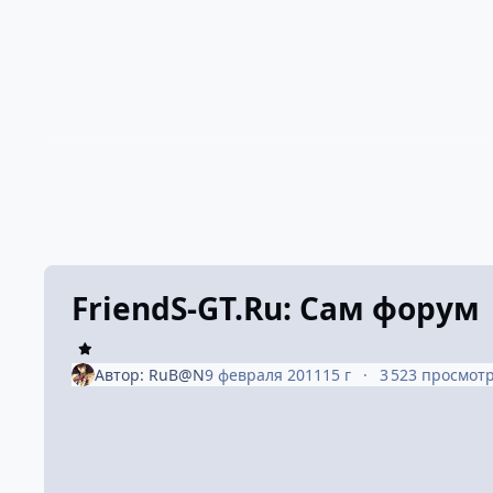
FriendS-GT.Ru: Сам форум
Автор:
RuB@N
9 февраля 2011
15 г
3 523 просмот