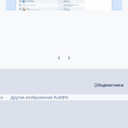
Предыдущий слайд карусели
Следующий слайд карусели
Подписчики
ра
Другие изображения RuB@N