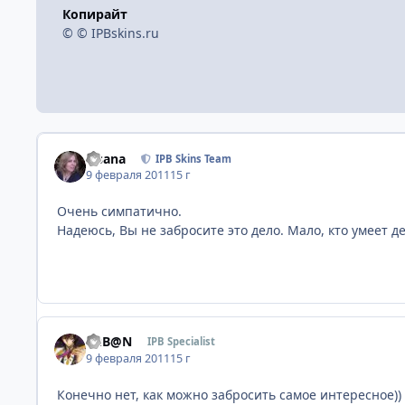
Копирайт
© © IPBskins.ru
Fisana
IPB Skins Team
9 февраля 2011
15 г
Очень симпатично.
Надеюсь, Вы не забросите это дело. Мало, кто умеет де
RuB@N
IPB Specialist
9 февраля 2011
15 г
Конечно нет, как можно забросить самое интересное))