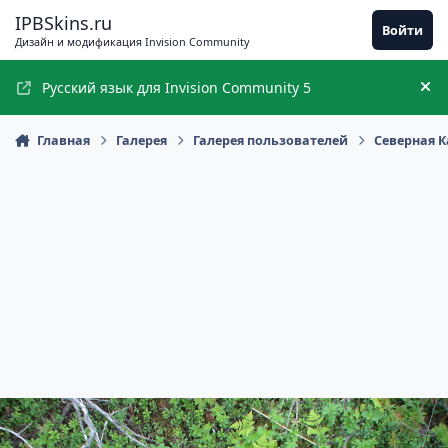
Перейти к содержимому
IPBSkins.ru
Войти
Дизайн и модификация Invision Community
Русский язык для Invision Community 5
Ск
Главная
Галерея
Галерея пользователей
Северная 