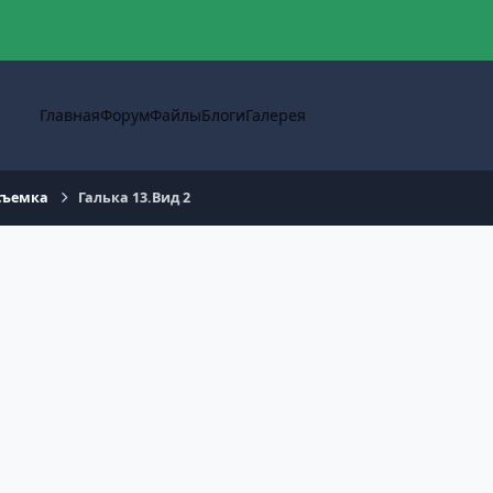
Главная
Форум
Файлы
Блоги
Галерея
съемка
Галька 13.Вид 2