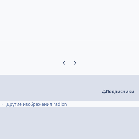
Предыдущий слайд карусели
Следующий слайд карусели
Подписчики
Другие изображения radion