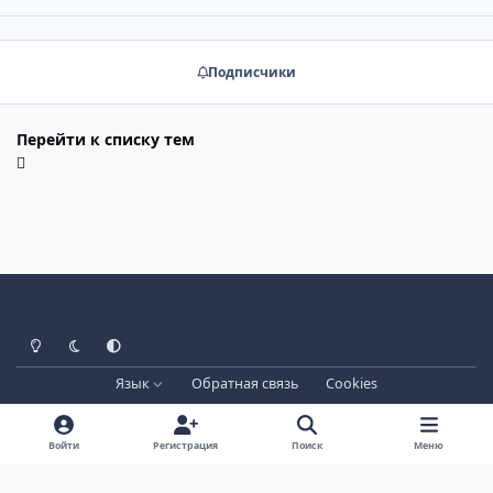
Подписчики
Перейти к списку тем
Светлый режим
Тёмный режим
Системные настройки
Язык
Обратная связь
Cookies
Лицензия зарегистрирована на IPBSkins.ru
Powered by
Invision Community
Войти
Регистрация
Поиск
Меню