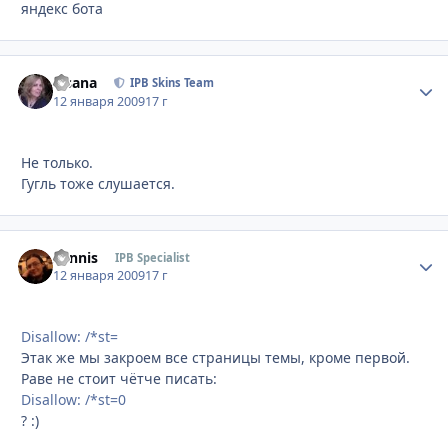
яндекс бота
Fisana
Стати
IPB Skins Team
12 января 2009
17 г
Не только.
Гугль тоже слушается.
Sannis
Стати
IPB Specialist
12 января 2009
17 г
Disallow: /*st=
Этак же мы закроем все страницы темы, кроме первой.
Раве не стоит чётче писать:
Disallow: /*st=0
? :)