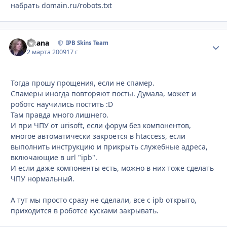
набрать domain.ru/robots.txt
Fisana
Стати
IPB Skins Team
2 марта 2009
17 г
Тогда прошу прощения, если не спамер.
Спамеры иногда повторяют посты. Думала, может и
роботс научились постить :D
Там правда много лишнего.
И при ЧПУ от urisoft, если форум без компонентов,
многое автоматически закроется в htaccess, если
выполнить инструкцию и прикрыть служебные адреса,
включающие в url "ipb".
И если даже компоненты есть, можно в них тоже сделать
ЧПУ нормальный.
А тут мы просто сразу не сделали, все с ipb открыто,
приходится в роботсе кусками закрывать.