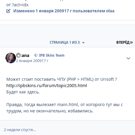
от ?act=idx
Изменено
1 января 2009
17 г
пользователем olaa
П
СТРАНИЦА 1 ИЗ 3
ВПЕРЁД
Fisana
Стати
IPB Skins Team
2 января 2009
17 г
Может стоит поставить ЧПУ (PHP > HTML) от Urisoft ?
http://ipbskins.ru/forum/topic2005.html
Будет как здесь.
Правда, тогда вылезает main.html, от которого тут мы с
трудом, но не окончательно, избавились.
2 недели спустя...