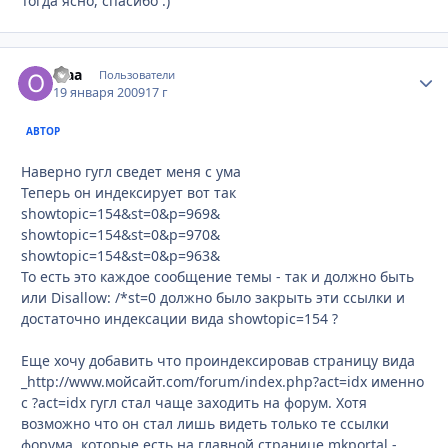
Тогда ясно, спасибо :)
olaa
Стати
Пользователи
19 января 2009
17 г
АВТОР
Наверно гугл сведет меня с ума
Теперь он индексирует вот так
showtopic=154&st=0&p=969&
showtopic=154&st=0&p=970&
showtopic=154&st=0&p=963&
То есть это каждое сообщение темы - так и должно быть
или Disallow: /*st=0 должно было закрыть эти ссылки и
достаточно индексации вида showtopic=154 ?
Еще хочу добавить что проиндексировав страницу вида
_http://www.мойсайт.com/forum/index.php?act=idx именно
с ?act=idx гугл стал чаще заходить на форум. Хотя
возможно что он стал лишь видеть только те ссылки
форума, которые есть на главной странице mkportal -