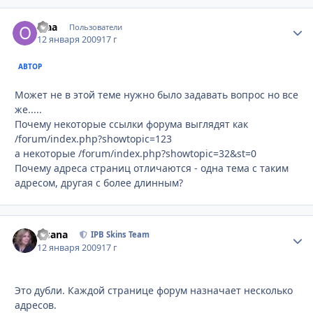
olaa
Стати
Пользователи
12 января 2009
17 г
АВТОР
Может не в этой теме нужно было задавать вопрос но все
же.....
Почему некоторые ссылки форума выглядят как
/forum/index.php?showtopic=123
а некоторые /forum/index.php?showtopic=32&st=0
Почему адреса страниц отличаются - одна тема с таким
адресом, другая с более длинным?
Fisana
Стати
IPB Skins Team
12 января 2009
17 г
Это дубли. Каждой странице форум назначает несколько
адресов.