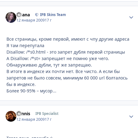
Fisana
Стати
IPB Skins Team
12 января 2009
17 г
Все страницы, кроме первой, имеют с чпу другие адреса
Я там перепутала
Disallow: /*s0.html - это запрет дубля первой страницы
А Disallow: /*st= запрещает не помню уже чего.
Обнаруживаю дубли, тут же запрещаю.
В итоге в индексе их почти нет. Все чисто. А если бы
запретов не было совсем, минимум 60 000 url болталось
бы в индексе.
Более 90-95% – мусор...
Sannis
Стати
IPB Specialist
12 января 2009
17 г