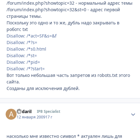
/forum/index.php?showtopic=32 - нормальный адрес темы
/forum/index.php?showtopic=32&st=0 - адрес первой
страницы темы.
Поскольку это одно и то же, дубль надо закрывать в
роботс txt
Disallow: /*act=SF&s=&f
Disallow: /*?s=
Disallow: /*s0.html
Disallow: /*st=
Disallow: /*pid=
Disallow: /*?start=
Вот только небольшая часть запретов из robots.txt этого
сайта.
Созданы для исключения дублей.
andaril
Стати
IPB Specialist
12 января 2009
17 г
насколько мне известно символ * актуален лишь для