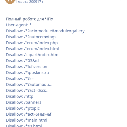
1 марта 2009
17 г
Полный роботс для ЧПУ
User-agent: *
Disallow: /*?act=module&module=gallery
Disallow: /*?autocom=tags
Disallow: /forum/index.php
Disallow: /forum/index.html
Disallow: /clipart/index.html
Disallow: /*03&id
Disallow: /*lofiversion
Disallow: /*ipbskins.ru
Disallow: /*?s=
Disallow: /*?automodu...
Disallow: /*?act=dscr...
Disallow: /http
Disallow: /banners
Disallow: /*ptopic
Disallow: /*act=SF&s=&f
Disallow: /*main.html
Disallow: /*s0.html