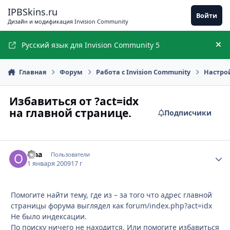
Перейти к содержимому
IPBSkins.ru
Войти
Дизайн и модификация Invision Community
Русский язык для Invision Community 5
Ск
Главная
Форум
Работа с Invision Community
Настро
Избавиться от ?act=idx
на главной странице.
Подписчики
olaa
Стати
Пользователи
1 января 2009
17 г
Помогите найти тему, где из – за того что адрес главной
страницы форума выглядел как forum/index.php?act=idx
Не было индексации.
По поиску ничего не находится. Или помогите избавиться