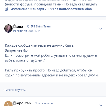
(новости форума, последнии темы). Но ведь стал видеть!
Изменено
19 января 2009
17 г
пользователем olaa
Fisana
Стати
IPB Skins Team
19 января 2009
17 г
Каждое сообщение темы не должно быть.
Запретите &p=
Если посмотрите мой роботс, увидите, с каким трудом я
избавлялась от дублей :)
Гугль приручить просто. Но надо добиться, чтобы он
ходил по внутренним адресам и не индексировал дубли.
1 месяц спустя...
Neopolitan
Стати
Пользователи