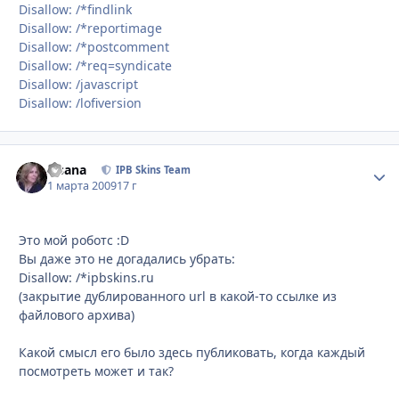
Disallow: /*findlink
Disallow: /*reportimage
Disallow: /*postcomment
Disallow: /*req=syndicate
Disallow: /javascript
Disallow: /lofiversion
Fisana
Стати
IPB Skins Team
1 марта 2009
17 г
Это мой роботс :D
Вы даже это не догадались убрать:
Disallow: /*ipbskins.ru
(закрытие дублированного url в какой-то ссылке из
файлового архива)
Какой смысл его было здесь публиковать, когда каждый
посмотреть может и так?