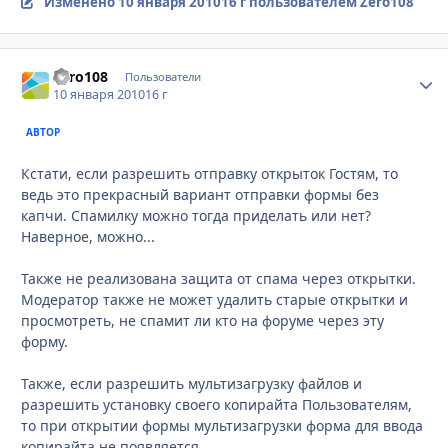
Изменено
10 января 2010
16 г
пользователем Zero108
Zero108
Стати
Пользователи
10 января 2010
16 г
АВТОР
Кстати, если разрешить отправку открыток Гостям, то
ведь это прекрасный вариант отправки формы без
капчи. Спамилку можно тогда приделать или нет?
Наверное, можно...
Также не реализована защита от спама через открытки.
Модератор также не может удалить старые открытки и
просмотреть, не спамит ли кто на форуме через эту
форму.
Также, если разрешить мультизагрузку файлов и
разрешить установку своего копирайта Пользователям,
то при открытии формы мультизагрузки форма для ввода
копирайта не появляется.