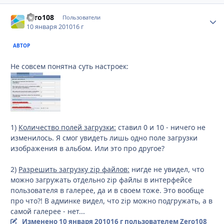
Zero108
Стати
Пользователи
10 января 2010
16 г
АВТОР
Не совсем понятна суть настроек:
1)
Количество полей загрузки:
ставил 0 и 10 - ничего не
изменилось. Я смог увидеть лишь одно поле загрузки
изображения в альбом. Или это про другое?
2)
Разрешить загрузку zip файлов:
нигде не увидел, что
можно загружать отдельно zip файлы в интерфейсе
пользователя в галерее, да и в своем тоже. Это вообще
про что?! В админке видел, что zip можно подгружать, а в
самой галерее - нет...
Изменено
10 января 2010
16 г
пользователем Zero108