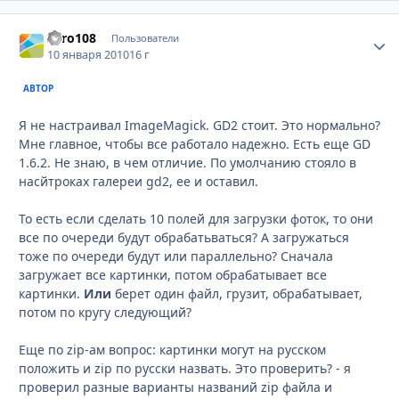
Zero108
Стати
Пользователи
10 января 2010
16 г
АВТОР
Я не настраивал ImageMagick. GD2 стоит. Это нормально?
Мне главное, чтобы все работало надежно. Есть еще GD
1.6.2. Не знаю, в чем отличие. По умолчанию стояло в
насйтроках галереи gd2, ее и оставил.
То есть если сделать 10 полей для загрузки фоток, то они
все по очереди будут обрабатьваться? А загружаться
тоже по очереди будут или параллельно? Сначала
загружает все картинки, потом обрабатывает все
картинки.
Или
берет один файл, грузит, обрабатывает,
потом по кругу следующий?
Еще по zip-ам вопрос: картинки могут на русском
положить и zip по русски назвать. Это проверить? - я
проверил разные варианты названий zip файла и