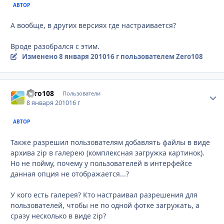
АВТОР
А вообще, в других версиях где настраивается?
Вроде разобрался с этим.
Изменено
8 января 2010
16 г
пользователем Zero108
Zero108
Стати
Пользователи
8 января 2010
16 г
АВТОР
Также разрешил пользователям добавлять файлы в виде
архива zip в галерею (комплексная загружка картинок).
Но не пойму, почему у пользователей в интерфейсе
данная опция не отображается...?
У кого есть галерея? Кто настраивал разрешения для
пользователей, чтобы не по одной фотке загружать, а
сразу несколько в виде zip?