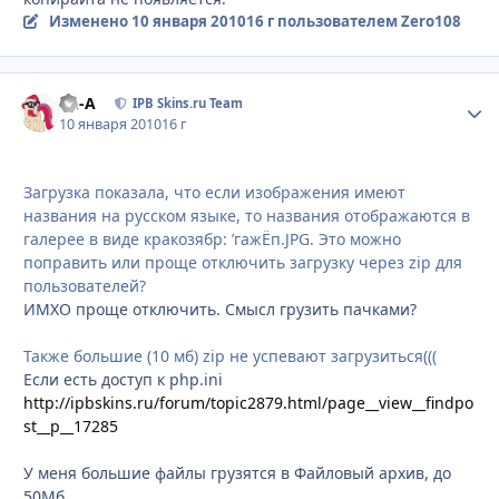
Изменено
10 января 2010
16 г
пользователем Zero108
Ph-A
Стати
IPB Skins.ru Team
10 января 2010
16 г
Загрузка показала, что если изображения имеют
названия на русском языке, то названия отображаются в
галерее в виде кракозябр: ’гажЁп.JPG. Это можно
поправить или проще отключить загрузку через zip для
пользователей?
ИМХО проще отключить. Смысл грузить пачками?
Также большие (10 мб) zip не успевают загрузиться(((
Если есть доступ к php.ini
http://ipbskins.ru/forum/topic2879.html/page__view__findpo
st__p__17285
У меня большие файлы грузятся в Файловый архив, до
50Мб.