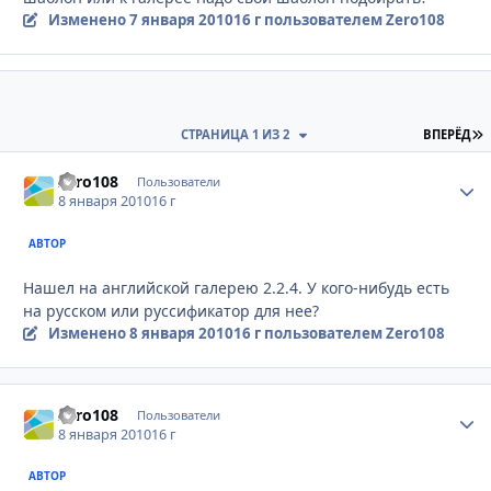
Изменено
7 января 2010
16 г
пользователем Zero108
П
СТРАНИЦА 1 ИЗ 2
ВПЕРЁД
Zero108
Стати
Пользователи
8 января 2010
16 г
АВТОР
Нашел на английской галерею 2.2.4. У кого-нибудь есть
на русском или руссификатор для нее?
Изменено
8 января 2010
16 г
пользователем Zero108
Zero108
Стати
Пользователи
8 января 2010
16 г
АВТОР