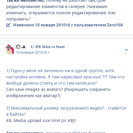
Также непонятно,
почему не работает быстрое
редактирование комментов в галерее. Нажимаю
изменить, открывается полное редактирование. Как
поправить?
Изменено
10 января 2010
16 г
пользователем Zero108
Ph-A
Стати
IPB Skins.ru Team
10 января 2010
16 г
1) Одно у меня не запонено ни в одной группе, хотя
настройка активна. Я там нарисовал красные ??? Там что
вообще должно стоять и что там написано?
Can save images as avatars? (Разрешить сохранять
изображения как аватар?)
2) Максимальный размер загружаемого видео? - ставится
в байтах?
Кб. Media upload size limit (in KB)?
Также непонятно,
почему не работает быстрое