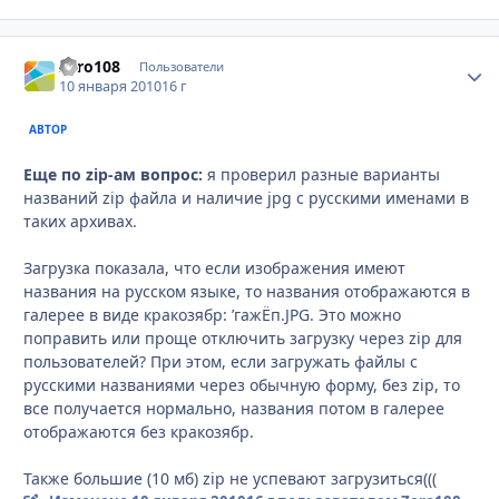
Zero108
Стати
Пользователи
10 января 2010
16 г
АВТОР
Еще по zip-ам вопрос:
я проверил разные варианты
названий zip файла и наличие jpg с русскими именами в
таких архивах.
Загрузка показала, что если изображения имеют
названия на русском языке, то названия отображаются в
галерее в виде кракозябр: ’гажЁп.JPG. Это можно
поправить или проще отключить загрузку через zip для
пользователей? При этом, если загружать файлы с
русскими названиями через обычную форму, без zip, то
все получается нормально, названия потом в галерее
отображаются без кракозябр.
Также большие (10 мб) zip не успевают загрузиться(((