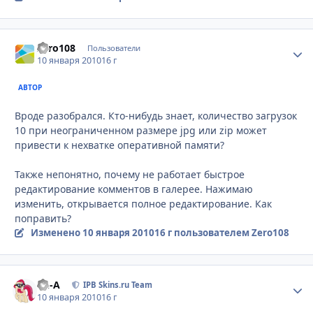
Zero108
Стати
Пользователи
10 января 2010
16 г
АВТОР
Вроде разобрался. Кто-нибудь знает, количество загрузок
10 при неограниченном размере jpg или zip может
привести к нехватке оперативной памяти?
Также непонятно, почему не работает быстрое
редактирование комментов в галерее. Нажимаю
изменить, открывается полное редактирование. Как
поправить?
Изменено
10 января 2010
16 г
пользователем Zero108
Ph-A
Стати
IPB Skins.ru Team
10 января 2010
16 г