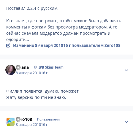
Поставил 2.2.4 c русским.
Кто знает, где настроить, чтобы можно было добавлять
комменты к фоткам без просмотра модератором. А то
сейчас сначала модератор должен просмотреть и
одобрить...
Изменено
8 января 2010
16 г
пользователем Zero108
Fisana
Стати
IPB Skins Team
8 января 2010
16 г
Филлип появится, думаю, поможет.
Я эту версию почти не знаю.
Zero108
Стати
Пользователи
8 января 2010
16 г