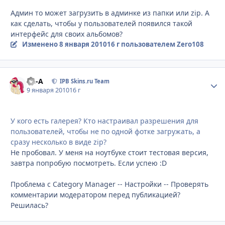
Админ то может загрузить в админке из папки или zip. А
как сделать, чтобы у пользователей появился такой
интерфейс для своих альбомов?
Изменено
8 января 2010
16 г
пользователем Zero108
Ph-A
Стати
IPB Skins.ru Team
9 января 2010
16 г
У кого есть галерея? Кто настраивал разрешения для
пользователей, чтобы не по одной фотке загружать, а
сразу несколько в виде zip?
Не пробовал. У меня на ноутбуке стоит тестовая версия,
завтра попробую посмотреть. Если успею :D
Проблема с Category Manager -- Настройки -- Проверять
комментарии модератором перед публикацией?
Решилась?