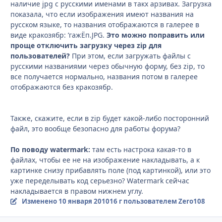
наличие jpg с русскими именами в такх арзивах. Загрузка
показала, что если изображения имеют названия на
русском языке, то названия отображаются в галерее в
виде кракозябр: ’гажЁп.JPG.
Это можно поправить или
проще отключить загрузку через zip для
пользователей?
При этом, если загружать файлы с
русскими названиями через обычную форму, без zip, то
все получается нормально, названия потом в галерее
отображаются без кракозябр.
Также, скажите, если в zip будет какой-либо посторонний
файл, это вообще безопасно для работы форума?
По поводу watermark:
там есть настрока какая-то в
файлах, чтобы ее не на изображение накладывать, а к
картинке снизу прибавлять поле (под картинкой), или это
уже переделывать код серьезно? Watermark сейчас
накладывается в правом нижнем углу.
Изменено
10 января 2010
16 г
пользователем Zero108