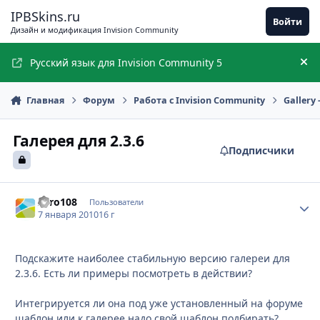
Перейти к содержимому
IPBSkins.ru
Войти
Дизайн и модификация Invision Community
Русский язык для Invision Community 5
Ск
Главная
Форум
Работа с Invision Community
Gallery
Галерея для 2.3.6
Подписчики
Zero108
Стати
Пользователи
7 января 2010
16 г
Подскажите наиболее стабильную версию галереи для
2.3.6. Есть ли примеры посмотреть в действии?
Интегрируется ли она под уже установленный на форуме
шаблон или к галерее надо свой шаблон подбирать?