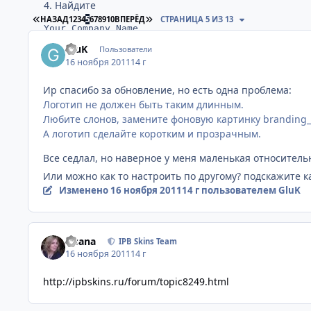
4. Найдите
ПЕРВАЯ СТРАНИЦА
ПОСЛЕДНЯЯ СТРАНИЦА
НАЗАД
1
2
3
4
5
6
7
8
9
10
ВПЕРЁД
СТРАНИЦА 5 ИЗ 13
Your Company Name
GluK
Пользователи
Замените текст на свой
16 ноября 2011
14 г
5. Если хотите вставить счетчики, найдите выше
Ир спасибо за обновление, но есть одна проблема:
Логотип не должен быть таким длинным.
<img src='{$this->settings['img_url']}/pic.png' 
Любите слонов, замените фоновую картинку branding_
А логотип сделайте коротким и прозрачным.
Замените кодом счетчиков (можно несколько подряд)
Все седлал, но наверное у меня маленькая относитель
Или можно как то настроить по другому? подскажите ка
====================English============
Изменено
16 ноября 2011
14 г
пользователем GluK
Included: png and psd Logo blanks
For editing footer:
Fisana
1. Go to ACP
IPB Skins Team
16 ноября 2011
14 г
2. Look & Feel > Manage Skin Sets & Templates > Manage 
2. Open Global Templates > globalTemplate
http://ipbskins.ru/forum/topic8249.html
3. Find