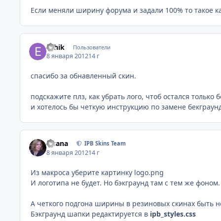
Если меняли ширину форума и задали 100% то такое ка
Ezhik
Пользователи
8 января 2012
14 г
спасибо за обнавленный скин.
подскажите плз, как убрать лого, чтоб остался только 
и хотелось бы четкую инструкцию по замене бекграунда
Fisana
IPB Skins Team
8 января 2012
14 г
Из макроса уберите картинку logo.png
И логотипа не будет. Но бэкграунд там с тем же фоном.
А четкого подгона ширины в резиновых скинах быть 
Бэкграунд шапки редактируется в
ipb_styles.css