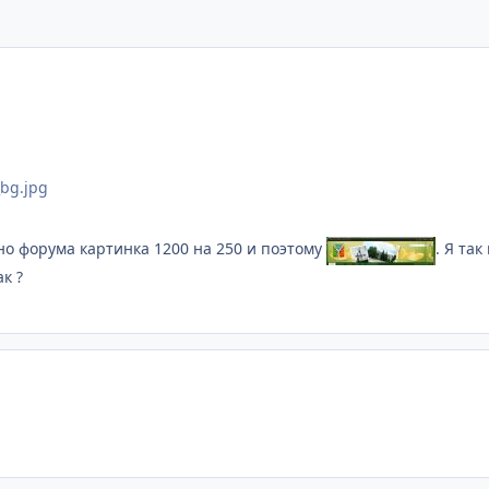
alt='' />
bg.jpg
но форума картинка 1200 на 250 и поэтому
. Я та
к ?
Templates in Delicate