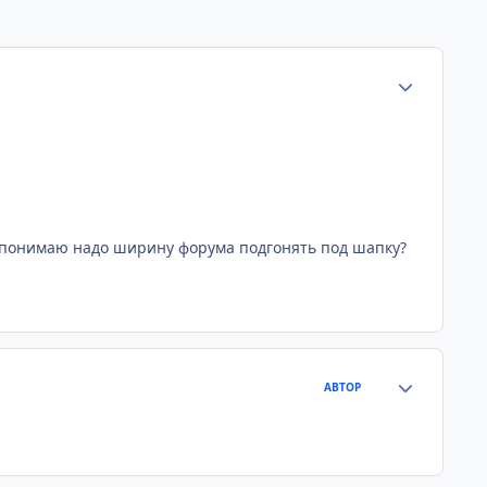
Статистика а
к понимаю надо ширину форума подгонять под шапку?
Статистика а
АВТОР