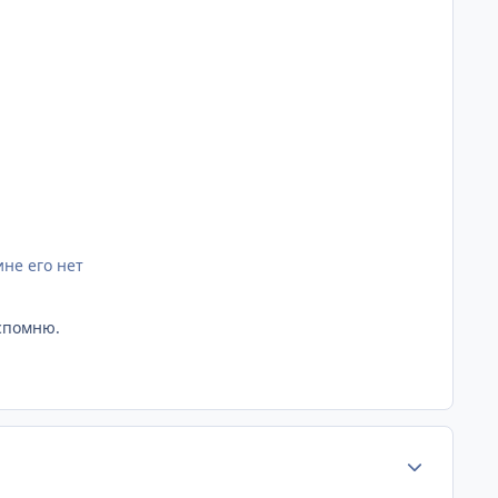
ине его нет
вспомню.
Статистика а