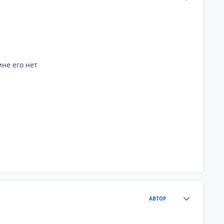
ине его нет
Статистика а
АВТОР