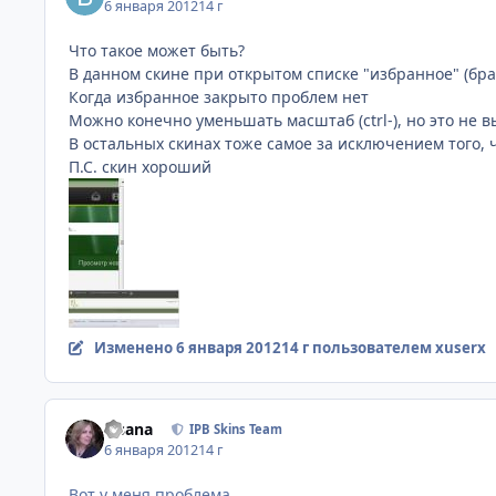
6 января 2012
14 г
Что такое может быть?
В данном скине при открытом списке "избранное" (брау
Когда избранное закрыто проблем нет
Можно конечно уменьшать масштаб (ctrl-), но это не вы
В остальных скинах тоже самое за исключением того, чт
П.С. скин хороший
Изменено
6 января 2012
14 г
пользователем xuserx
Fisana
IPB Skins Team
6 января 2012
14 г
Вот у меня проблема