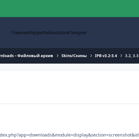
Главная
Форум
Файлы
Блоги
Галерея
nloads – Файловый архив
Skins/Скины
IPB v3.2-3.4
3.2, 3.3