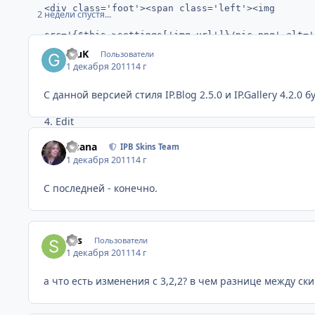
<div class='foot'><span class='left'><img 

2 недели спустя...
src='{$this->settings['img_url']}/pic.png' alt=''
GluK
Пользователи
/></span><span class='right'>Copyright © {parse 
1 декабря 2011
14 г
Company Name</span></div>
С данной версией стиля IP.Blog 2.5.0 и IP.Gallery 4.2.0 
4. Edit
Your Company Name
Fisana
IPB Skins Team
1 декабря 2011
14 г
C последней - конечно.
Нажмите сюда, чтобы скачать этот файл
Sys
Пользователи
1 декабря 2011
14 г
а что есть изменения с 3,2,2? в чем разнице между скин