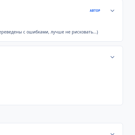
Статистика а
АВТОР
ереведены с ошибками, лучше не рисковать...)
Статистика а
Статистика а