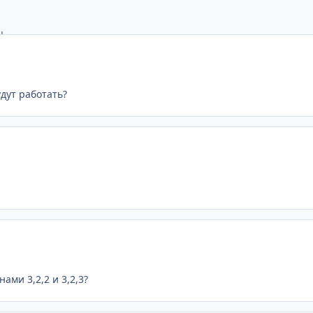
 

expression="strftime('%Y')"} Your 

будут работать?
ами 3,2,2 и 3,2,3?