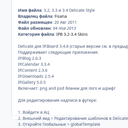
Имя файла
: 3.2, 3.3 и 3.4 Delicate Style
Владелец файла
:
Fisana
Файл размещен
: 20 Авг 2011
Файл обновлен
:
04 Ноя 2013
Категория файла
:
IPB 3.2-3.4 Skins
Delicate для IP.Board 3.4.6 (старые версии см. в предыд
Поддерживает следующие приложения:
IP.Blog 2.6.3
IP.Calendar 3.3.4
IP.Content 2.3.6
IP.Downloads 2.5.4
IP.Gallery 5.0.5
Включает: png and psd бланки для лого и шрифт
Для редактирования надписи в футере:
1. Войдите в АЦ
2. Внешний вид > Редактирование шаблонов в Delicate
3. Откройте Глобальные > globalTemplate