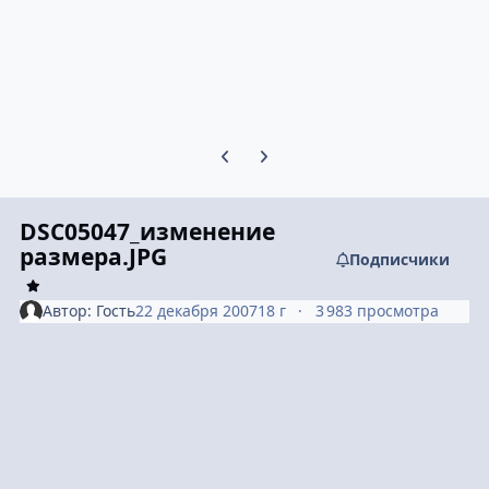
Предыдущий слайд карусели
Следующий слайд карусели
DSC05047_изменение
размера.JPG
Подписчики
Автор:
Гость
22 декабря 2007
18 г
3 983 просмотра