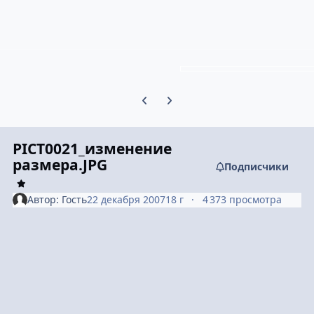
Предыдущий слайд карусели
Следующий слайд карусели
PICT0021_изменение
размера.JPG
Подписчики
Автор:
Гость
22 декабря 2007
18 г
4 373 просмотра