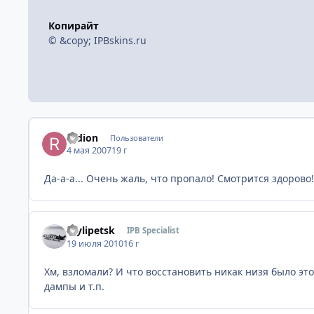
Копирайт
© &copy; IPBskins.ru
radion
Пользователи
4 мая 2007
19 г
Да-а-а... Очень жаль, что пропало! Смотрится здорово
mylipetsk
IPB Specialist
19 июля 2010
16 г
Хм, взломали? И что восстановить никак низя было эт
дампы и т.п.