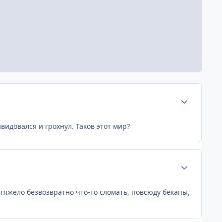
Статистика а
видовался и грохнул. Таков этот мир?
Статистика а
 тяжело безвозвратно что-то сломать, повсюду бекапы,