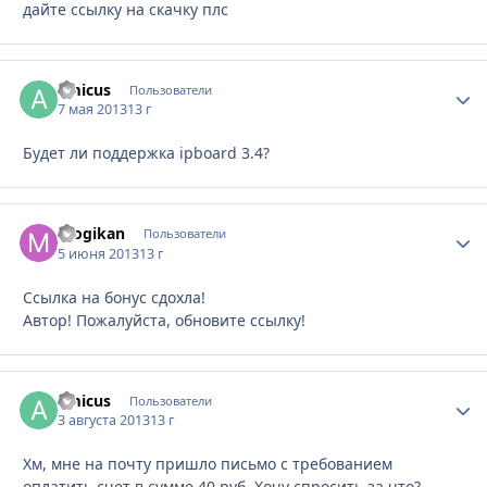
дайте ссылку на скачку плс
amicus
Стати
Пользователи
7 мая 2013
13 г
Будет ли поддержка ipboard 3.4?
mogikan
Стати
Пользователи
5 июня 2013
13 г
Ссылка на бонус сдохла!
Автор! Пожалуйста, обновите ссылку!
amicus
Стати
Пользователи
3 августа 2013
13 г
Хм, мне на почту пришло письмо с требованием
оплатить счет в сумме 40 руб. Хочу спросить за что?