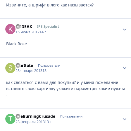
Извините, а шрифт в лого как называется?
KODEAK
Стати
IPB Specialist
15 июня 2012
14 г
Black Rose
StarGate
Стати
Пользователи
23 января 2013
13 г
как связаться с вами для покупки? и у меня пожелание
вставить свою картинку укажите параметры какие нужны
.
TheBurningCrusade
Стати
Пользователи
23 февраля 2013
13 г