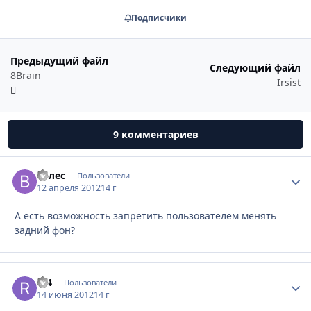
Подписчики
Предыдущий файл
Следующий файл
8Brain
Irsist
9 комментариев
Велес
Стати
Пользователи
12 апреля 2012
14 г
А есть возможность запретить пользователем менять
задний фон?
r24
Стати
Пользователи
14 июня 2012
14 г