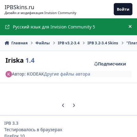
Перейти к содержимому
IPBSkins.ru
Войти
Дизайн и модификация Invision Community
Русский язык для Invision Community 5
Ск
Главная
Файлы
IPB v3.2-3.4
IPB 3.2-3.4 Skins
"Пла
Iriska
1.4
Подписчики
Автор:
KODEAK
Другие файлы автора
Предыдущий слайд карусели
Следующий слайд карусели
IPB 3.3
Тестировалось в браузерах
FireFox 10