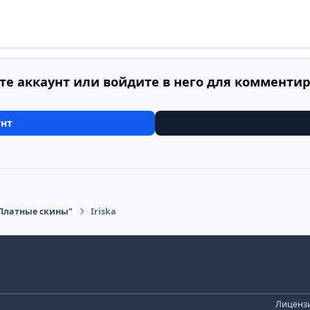
те аккаунт или войдите в него для комменти
унт
Платные скины"
Iriska
Лицензи