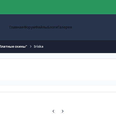
Главная
Форум
Файлы
Блоги
Галерея
Платные скины"
Iriska
Предыдущий слайд карусели
Следующий слайд карусели