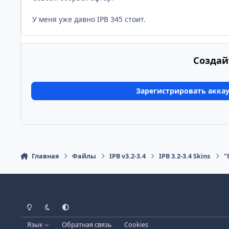
У меня уже давно IPB 345 стоит.
Создай
Зарегистрировать акка
Главная
Файлы
IPB v3.2-3.4
IPB 3.2-3.4 Skins
"
Светлый режим
Тёмный режим
Системные настройки
Язык
Обратная связь
Cookies