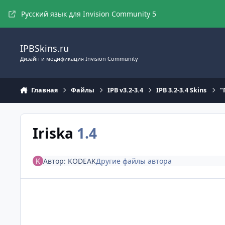
Перейти к содержимому
Русский язык для Invision Community 5
IPBSkins.ru
Дизайн и модификация Invision Community
Главная
Файлы
IPB v3.2-3.4
IPB 3.2-3.4 Skins
"
Iriska
1.4
Автор:
KODEAK
Другие файлы автора