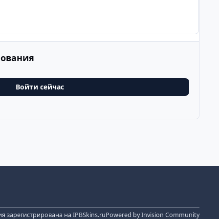
рования
Войти сейчас
я зарегистрирована на IPBSkins.ru
Powered by
Invision Community